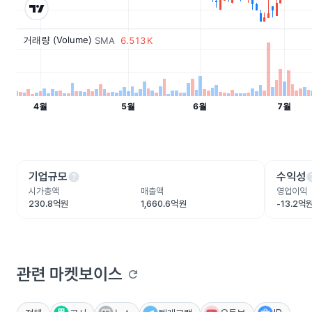
help
he
기업규모
수익성
시가총액
매출액
영업이익
230.8억원
1,660.6억원
-13.2억
관련 마켓보이스
refresh