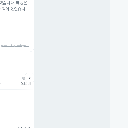
록했습니다. 배당은
 선임이 있었습니
powered by TradingView
help
매매동향
chevron_right
PSR
외국인
기관
개
배
0.14배
-271주
0주
27