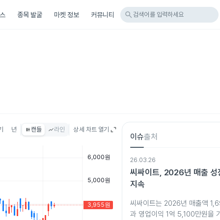
search
스
종목 발굴
마켓 정보
커뮤니티
검색어를 입력하세요
기
년
캔들
라인
상세 차트 열기
이슈
출처
26.03.26
씨싸이트, 2026년 매출 
지속
씨싸이트는 2026년 매출액 1,6
과 영업이익 1억 5,100만원을