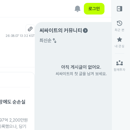
right_panel_open
로그인
history
expand_circle_right
씨싸이트
의 커뮤니티
최근 본
26.08.07 13:32 KST
star
swap_vert
최신순
내 관심
partner_exchange
아직 게시글이 없어요.
함께투자
씨싸이트의 첫 글을 남겨 보세요.
성장에도 순손실
97억 2,200만원
 기록했으나, 당기