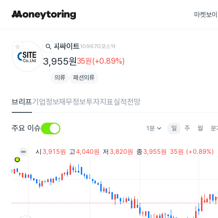
마켓보이
star
search
씨싸이트
109670
코스닥
3,955원
35원(+0.89%)
의류
패션의류
브리프
기업정보
재무정보
투자지표
실적전망
keyboard_arrow_down
주요 이슈
1분
일
주
월
분