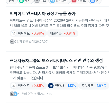
전체
공시
뉴스
텔레그램
유튜브
IR
씨싸이트 인도네시아 공장 가동률 증가
씨싸이트는 인도네시아 공장의 2026년 2분기 가동률이 전년 동기 대비
객 갭의 올드 네이비 브랜드 주문 확대와 라이센스 오더 증가에 따른 
씨싸이트
+0.89%
패션의류
+0.91%
2건의 연관 소식
26.07.07
|
현대자동차그룹의 보스턴다이내믹스 전면 인수와 쟁점
현대자동차그룹이 소프트뱅크 보유 보스턴다이내믹스 지분 9.65%를 
추진하고 있습니다. 손 마사요시 회장의 공개적 문제제기와 저가 인수 보도
크가 맞물리고 있습니다.
씨싸이트
+0.89%
현대차
-1.13%
로봇제조
-1.57%
58건의 연관 소식
26.06.19
|