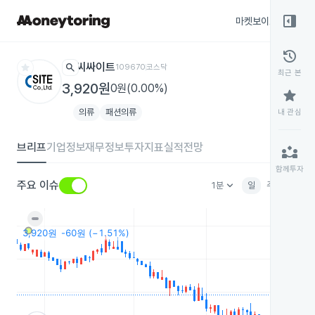
right_panel_open
마켓보이스
종목
history
star
search
씨싸이트
109670
코스닥
최근 본
3,920원
0원(0.00%)
star
의류
패션의류
내 관심
브리프
기업정보
재무정보
투자지표
실적전망
partner_exchange
함께투자
keyboard_arrow_down
주요 이슈
1분
일
주
월
분