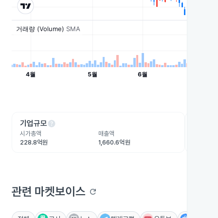
help
he
기업규모
수익성
시가총액
매출액
영업이익
228.8억원
1,660.6억원
-13.2억
관련 마켓보이스
refresh