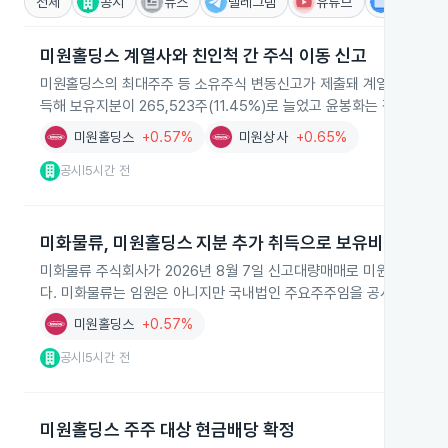
전체
공시
뉴스
텔레그램
유튜브
IR
미원홀딩스 계열사와 친인척 간 주식 이동 신고
미원홀딩스의 최대주주 등 소유주식 변동신고가 제출돼 계열사와 친인척 
득해 보유지분이 265,523주(11.45%)로 늘었고 윤봉화는 같은 수량
미원홀딩스
+0.57%
미원상사
+0.65%
공시
5시간 전
|
미화물류, 미원홀딩스 지분 추가 취득으로 보유비중 상승
미화물류 주식회사가 2026년 8월 7일 신고대량매매로 미원홀딩스 보통주
다. 미화물류는 임원은 아니지만 국내법인 주요주주임을 공시했습니다
미원홀딩스
+0.57%
공시
5시간 전
|
미원홀딩스 주주 대상 현금배당 확정