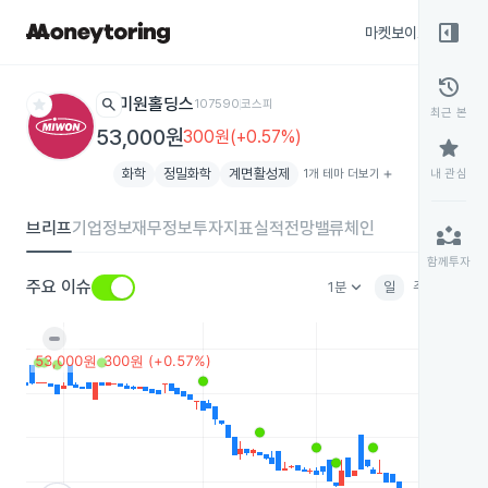
right_panel_open
마켓보이스
종목
history
star
search
미원홀딩스
107590
코스피
최근 본
53,000원
300원(+0.57%)
star
화학
정밀화학
계면활성제
1개 테마 더보기
add
내 관심
브리프
기업정보
재무정보
투자지표
실적전망
밸류체인
partner_exchange
함께투자
keyboard_arrow_down
주요 이슈
1분
일
주
월
분