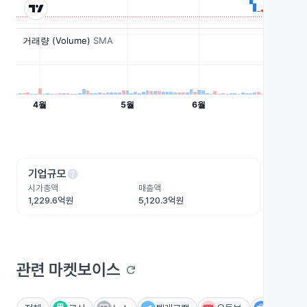
help
he
기업규모
수익성
시가총액
매출액
영업이익
1,229.6억원
5,120.3억원
228.4억
관련 마켓보이스
refresh