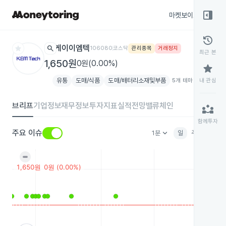
right_panel_open
마켓보이스
종목
history
star
search
케이이엠텍
106080
코스닥
관리종목
거래정지
최근 본
1,650원
0원(0.00%)
star
유통
도매/식품
도매/배터리소재및부품
5개 테마 더보기
내 관심
add
브리프
기업정보
재무정보
투자지표
실적전망
밸류체인
partner_exchange
함께투자
keyboard_arrow_down
주요 이슈
1분
일
주
월
분