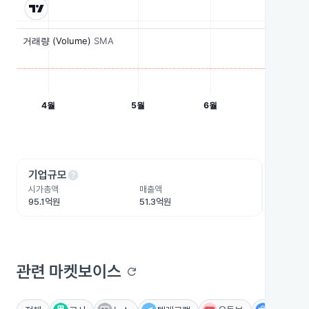
help
he
기업규모
수익성
시가총액
매출액
영업이익
95.1억원
51.3억원
-110.7
관련 마켓보이스
refresh