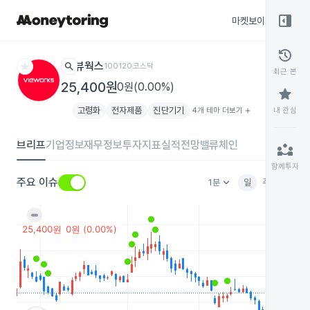
right_panel_open
마켓보이스
종목
history
star
search
뷰웍스
100120
코스닥
최근 본
25,400원
0원(0.00%)
star
고령화
전자제품
진단기기
4개 테마 더보기
add
내 관심
브리프
기업정보
재무정보
투자지표
실적전망
밸류체인
partner_exchange
함께투자
keyboard_arrow_down
주요 이슈
1분
일
주
월
분