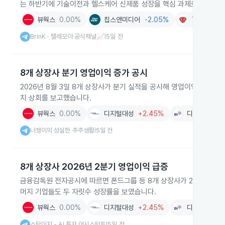
는 하반기에 기술이전과 헬스케어 신제품 성장을 핵심 과제로 추진할 
뷰웍스
0.00%
칩스앤미디어
-2.05%
TYM
-1.
BrinK · 텔레모아 공식채널📈
5일 전
|
8개 상장사 분기 영업이익 증가 공시
2026년 8월 3일 8개 상장사가 분기 실적을 공시해 영업이익 증가를 
치 상회를 보고했습니다.
뷰웍스
0.00%
디지털대성
+2.45%
디아이
+2.1
너쟁이의 성실한 추추생활
5일 전
|
8개 상장사 2026년 2분기 영업이익 급증
금융감독원 전자공시에 따르면 폰드그룹 등 8개 상장사가 2026년 2분
머지 기업들도 두 자릿수 성장률을 보였습니다.
뷰웍스
0.00%
디지털대성
+2.45%
디아이
+2.1
스탁이지 - AI 투자 어시스턴트
5일 전
|