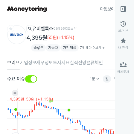
right_panel_open
마켓보이스
종목
history
star
search
유비벨록스
089850
코스닥
최근 본
4,395원
50원(+1.15%)
star
솔루션
자동차
가전제품
7개 테마 더보기
add
내 관심
브리프
기업정보
재무정보
투자지표
실적전망
밸류체인
partner_exchange
함께투자
keyboard_arrow_down
주요 이슈
1분
일
주
월
분