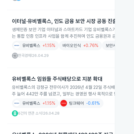
이터널·유비벨록스, 인도 금융 보안 시장 공동 진출
생체인증 보안 기업 이터널과 스마트카드 기업 유비벨록스가 인도 금융 
는 통합 인증 인프라 사업을 함께 추진하며 인도 금융권과 공공기관 보
유비벨록스
+1.15%
바이오인식
+0.76%
보안서비스
+1.
한국경제
26.04.29
|
유비벨록스 임원들 주식배당으로 지분 확대
유비벨록스의 강정규 전무이사가 2026년 4월 22일 주식배당으로 보통
주 늘어 442만 주를 넘겼고, 일부는 경영권 행사 목적으로 담보 설정
유비벨록스
+1.15%
팅크웨어
-0.61%
6건의 연관 소식
26.04.28
|