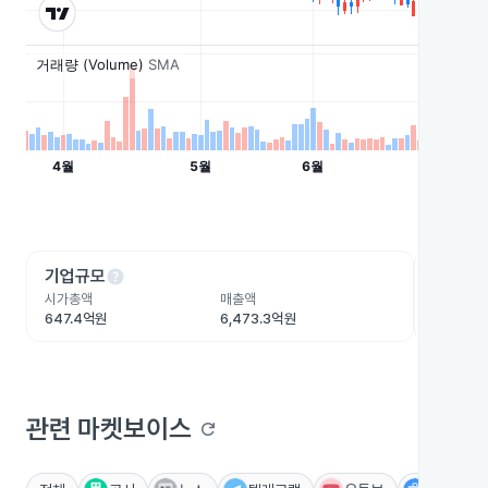
help
he
기업규모
수익성
시가총액
매출액
영업이익
647.4억원
6,473.3억원
187.2억
관련 마켓보이스
refresh