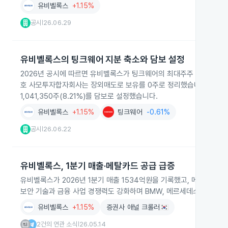
유비벨록스
+1.15%
공시
26.06.29
|
유비벨록스의 팅크웨어 지분 축소와 담보 설정
2026년 공시에 따르면 유비벨록스가 팅크웨어의 최대주주 보유지분을 6,2
호 사모투자합자회사는 장외매도로 보유를 0주로 정리했습니다. 유비
1,041,350주(8.21%)를 담보로 설정했습니다.
유비벨록스
+1.15%
팅크웨어
-0.61%
공시
26.06.22
|
유비벨록스, 1분기 매출·메탈카드 공급 급증
유비벨록스가 2026년 1분기 매출 1534억원을 기록했고, 메탈카드 공
보안 기술과 금융 사업 경쟁력도 강화하며 BMW, 메르세데스-벤츠와 
유비벨록스
+1.15%
증권사 애널 크롤러🇰🇷
2건의 연관 소식
26.05.14
|