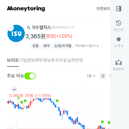
right_panel_open
마켓보이스
종목
history
star
search
이수앱지스
086890
코스닥
최근 본
3,365원
35원(+1.05%)
star
유통
제약
도매/의약품
7개 테마 더보기
add
내 관심
브리프
기업정보
재무정보
투자지표
실적전망
partner_exchange
함께투자
keyboard_arrow_down
주요 이슈
1분
일
주
월
분