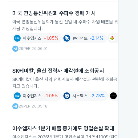
미국 연방통신위원회 주파수 경매 개시
미국 연방통신위원회가 통신 산업 내 주파수 자원 배분을 위해 주파수 
개될 예정입니다.
이수앱지스
+1.05%
큐리언트
-2.14%
녹십자엠에
29PER
26.06.01
|
SK케미칼, 울산 전력사 매각설에 조회공시
SK케미칼이 울산 지역 전력계열사 매각설과 관련해 조회공시를 했습니다
지고 있습니다.
이수앱지스
+1.05%
시노펙스
-2.78%
플레이그램
29PER
26.05.18
|
이수앱지스 1분기 매출 증가에도 영업손실 확대
이수앱지스는 2026년 1분기 영업손실이 34억4100만원으로 2025