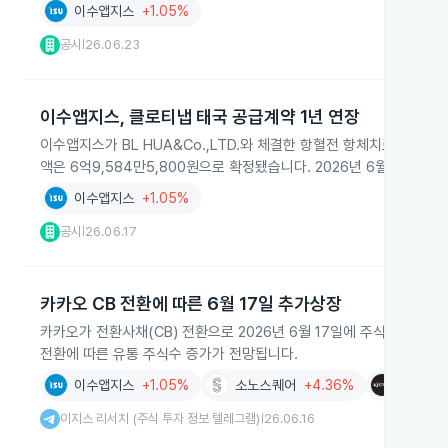
이수앱지스
+1.05%
공시
26.06.23
|
이수앱지스, 클로티냅 태국 공급계약 1년 연장
이수앱지스가 BL HUA&Co.,LTD.와 체결한 항혈전 항체치료제 클로
액은 6억9,584만5,800원으로 확정됐습니다. 2026년 6월 17일 
이수앱지스
+1.05%
공시
26.06.17
|
카카오 CB 전환에 따른 6월 17일 추가상장
카카오가 전환사채(CB) 전환으로 2026년 6월 17일에 주식 추가상
전환에 따른 유통 주식수 증가가 전망됩니다.
이수앱지스
+1.05%
소노스퀘어
+4.36%
광진실업
이지스 리서치 (주식 투자 정보 텔레그램)
26.06.16
|