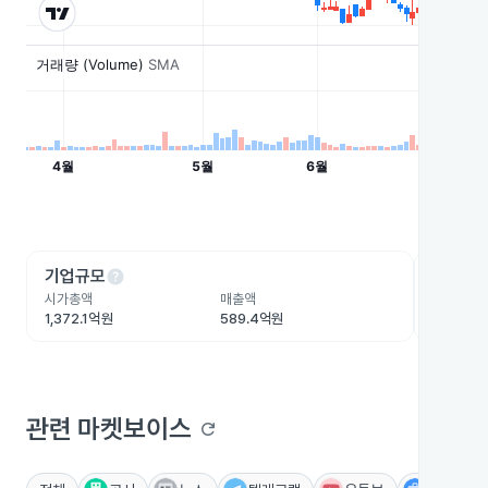
help
he
기업규모
수익성
시가총액
매출액
영업이익
1,372.1억원
589.4억원
-13.4억
관련 마켓보이스
refresh