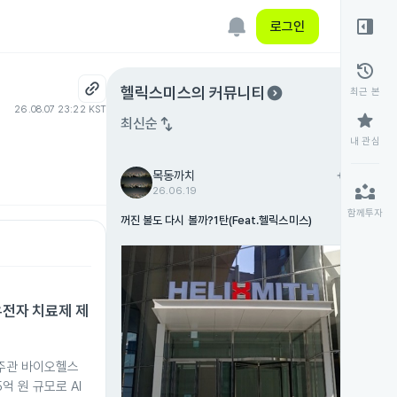
right_panel_open
로그인
history
expand_circle_right
헬릭스미스
의 커뮤니티
최근 본
26.08.07 23:22 KST
star
swap_vert
최신순
내 관심
목동까치
add
팔로우
partner_exchange
26.06.19
함께투자
꺼진 불도 다시 볼까?1탄(Feat.헬릭스미스)
유전자 치료제 제
주관 바이오헬스
억 원 규모로 AI