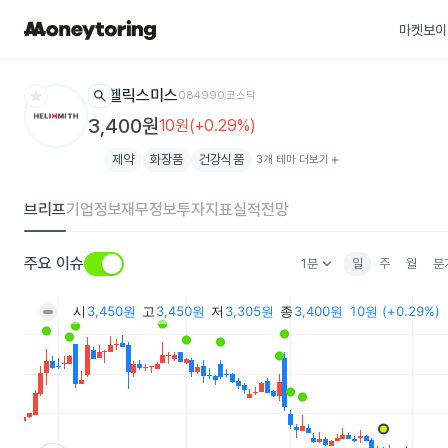
마켓보이
star
search
헬릭스미스
084990
코스닥
3,400원
10원(+0.29%)
제약
화장품
건강식품
3개 테마 더보기
add
브리프
기업정보
재무정보
투자지표
실적전망
keyboard_arrow_down
주요 이슈
1분
일
주
월
분