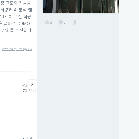
공정 고도화 기술을
터링과 AI 분석 엔
R-T에 우선 적용
thumb_up
content_copy
3
0
 목표로 CDMO,
 시장화를 추진합니
powered by TradingView
help
매매동향
chevron_right
PSR
외국인
기관
개
70.51배
7,505주
1,127주
-8