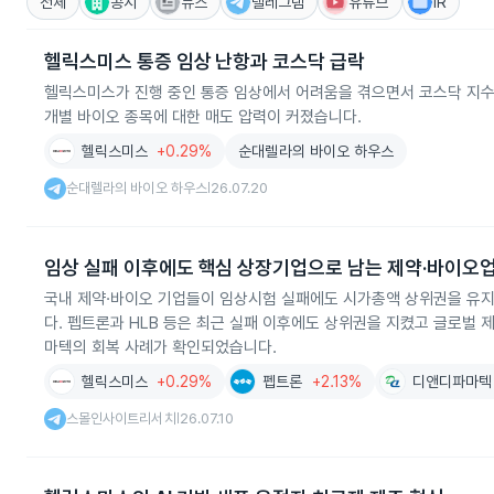
전체
공시
뉴스
텔레그램
유튜브
IR
헬릭스미스 통증 임상 난항과 코스닥 급락
헬릭스미스가 진행 중인 통증 임상에서 어려움을 겪으면서 코스닥 지수
개별 바이오 종목에 대한 매도 압력이 커졌습니다.
헬릭스미스
+0.29%
순대렐라의 바이오 하우스
순대렐라의 바이오 하우스
26.07.20
|
임상 실패 이후에도 핵심 상장기업으로 남는 제약·바이오
국내 제약·바이오 기업들이 임상시험 실패에도 시가총액 상위권을 유지
다. 펩트론과 HLB 등은 최근 실패 이후에도 상위권을 지켰고 글로벌
마텍의 회복 사례가 확인되었습니다.
헬릭스미스
+0.29%
펩트론
+2.13%
디앤디파마텍
스몰인사이트리서치
26.07.10
|