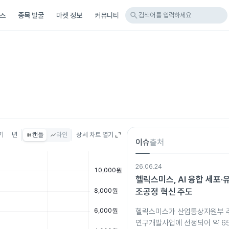
search
스
종목 발굴
마켓 정보
커뮤니티
검색어를 입력하세요
기
년
캔들
라인
상세 차트 열기
이슈
출처
26.06.24
헬릭스미스, AI 융합 세포·
조공정 혁신 주도
헬릭스미스가 산업통상자원부 
연구개발사업에 선정되어 약 65