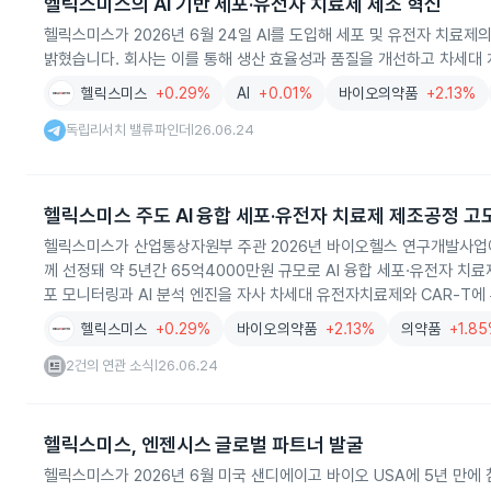
헬릭스미스의 AI 기반 세포·유전자 치료제 제조 혁신
헬릭스미스가 2026년 6월 24일 AI를 도입해 세포 및 유전자 치료
밝혔습니다. 회사는 이를 통해 생산 효율성과 품질을 개선하고 차세대
헬릭스미스
+0.29%
AI
+0.01%
바이오의약품
+2.13%
독립리서치 밸류파인더
26.06.24
|
헬릭스미스 주도 AI 융합 세포·유전자 치료제 제조공정 고
헬릭스미스가 산업통상자원부 주관 2026년 바이오헬스 연구개발사업
께 선정돼 약 5년간 65억4000만원 규모로 AI 융합 세포·유전자 
포 모니터링과 AI 분석 엔진을 자사 차세대 유전자치료제와 CAR‑T에 
상 시장화를 추진합니다.
헬릭스미스
+0.29%
바이오의약품
+2.13%
의약품
+1.8
2건의 연관 소식
26.06.24
|
헬릭스미스, 엔젠시스 글로벌 파트너 발굴
헬릭스미스가 2026년 6월 미국 샌디에이고 바이오 USA에 5년 만