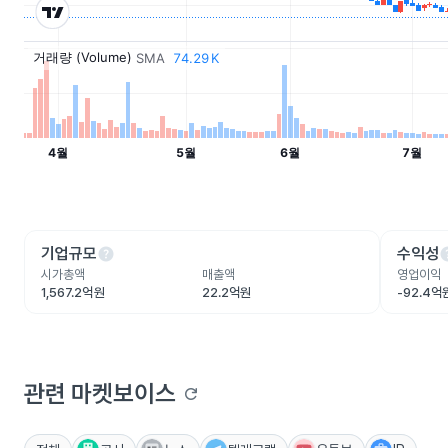
help
he
기업규모
수익성
시가총액
매출액
영업이익
1,567.2억원
22.2억원
-92.4억
관련 마켓보이스
refresh