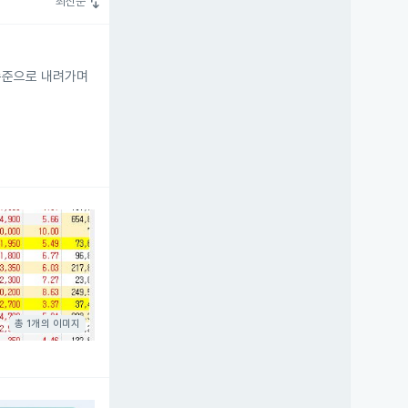
swap_vert
최신순
수준으로 내려가며
총 1개의 이미지