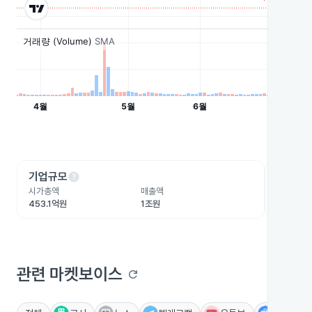
help
he
기업규모
수익성
시가총액
매출액
영업이익
453.1억원
1조원
-41.4억
관련 마켓보이스
refresh