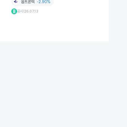
옵트론텍
-2.90%
공시
26.07.13
|