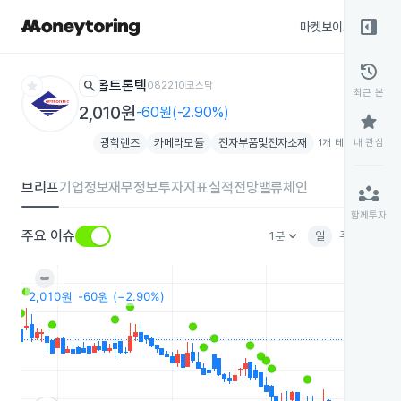
right_panel_open
마켓보이스
종목
history
star
search
옵트론텍
082210
코스닥
최근 본
2,010원
-60원(-2.90%)
star
광학렌즈
카메라모듈
전자부품및전자소재
1개 테마 더보기
내 관심
add
브리프
기업정보
재무정보
투자지표
실적전망
밸류체인
partner_exchange
함께투자
keyboard_arrow_down
주요 이슈
1분
일
주
월
분