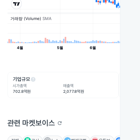
help
he
기업규모
수익성
시가총액
매출액
영업이익
702.8억원
2,077.8억원
6.5억원
관련 마켓보이스
refresh