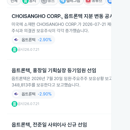
전체
공시
뉴스
텔레그램
유튜브
IR
CHOISANGHO CORP., 옵트론텍 지분 변동 공시
미국에 소재한 CHOISANGHO CORP.가 2026-07-21 제출
주식과 의결권 보유주식이 각각 증가했습니다.
옵트론텍
-2.90%
공시
26.07.21
|
옵트론텍, 홍창일 기획실장 등기임원 선임
옵트론텍은 2026년 7월 20일 임원·주요주주 보유상황 보고서에서
348,813주를 보유한다고 보고했습니다.
옵트론텍
-2.90%
공시
26.07.21
|
옵트론텍, 전준일 사외이사 신규 선임