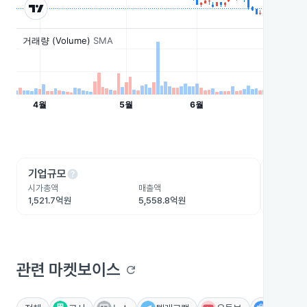
help
he
기업규모
수익성
시가총액
매출액
영업이익
1,521.7억원
5,558.8억원
442.4
관련 마켓보이스
refresh