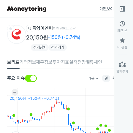
right_panel_open
마켓보이스
종목
history
star
search
동양이엔피
079960
코스닥
최근 본
20,150원
-150원(-0.74%)
star
전기장치
전력기기
내 관심
브리프
기업정보
재무정보
투자지표
실적전망
밸류체인
partner_exchange
함께투자
keyboard_arrow_down
주요 이슈
1분
일
주
월
분