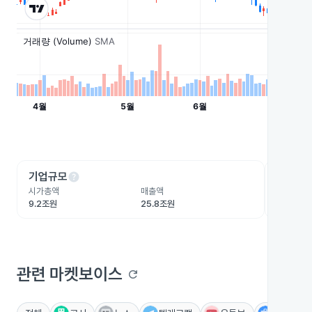
help
he
기업규모
수익성
시가총액
매출액
영업이익
9.2조원
25.8조원
3.4조원
관련 마켓보이스
refresh