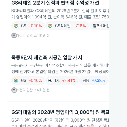
GS리테일 2분기 실적과 편의점 수익성 개선
BGF리테일과 GS리테일의 2026년 2분기 실적 발표 이후 편의점 업
기 영업이익 1,094억 원, 순이익 646억 원, 매출 3조1,750억 원을
GS
+0.10%
GS리테일
+7.18%
점포소매업
-0.20%
3건의 연관 소식
1일 전
|
목동8단지 재건축 시공권 입찰 개시
목동8단지 재건축정비사업조합이 시공권 입찰을 개시해 대우건설, DL이
쟁에 참여하고 본입찰 마감은 2026년 9월 22일로 예정되어 있습니다.
GS
+0.10%
DL
+2.41%
금융
-0.38%
건설
+0
2건의 연관 소식
1일 전
|
GS리테일의 2028년 영업이익 3,800억 원 목표와 구조
GS리테일이 2028년까지 영업이익 3,800억 원 달성을 목표로 비핵
슈퍼마켓 출점과 상품 확대, 홈쇼핑 구조 개선 등을 추진하며 유통 업