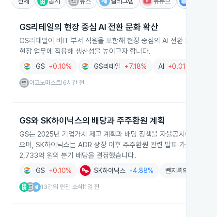
전체
공시
뉴스
텔레그램
유튜브
IR
GS리테일의 현장 중심 AI 전환 문화 확산
GS리테일이 비IT 부서 직원을 포함해 현장 중심의 AI 전환 문화를 확산하
현장 업무에 적용해 생산성을 높이고자 합니다.
GS
+0.10%
GS리테일
+7.18%
AI
+0.01%
이코노미스트
6시간 전
|
GS와 SK하이닉스의 배당과 주주환원 계획
GS는 2025년 기업가치 제고 계획과 배당 정책을 자율공시해 보통주 1주
으며, SK하이닉스는 ADR 상장 이후 주주환원 관련 발표 가능성과 함께 
2,733억 원의 분기 배당을 결정했습니다.
GS
+0.10%
SK하이닉스
-4.88%
뺀지뤼의 SKLab.(
13건의 연관 소식
1일 전
|