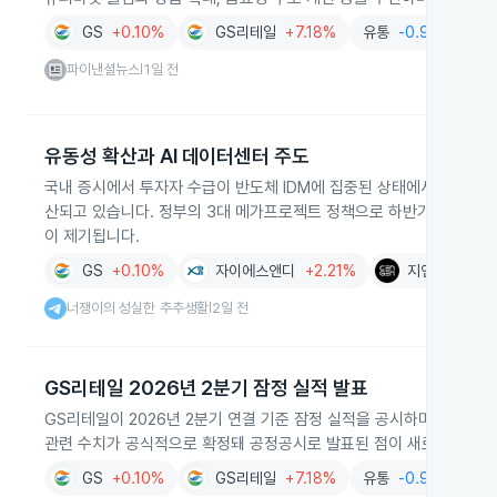
GS
+0.10%
GS리테일
+7.18%
유통
-0.95%
파이낸셜뉴스
1일 전
|
유동성 확산과 AI 데이터센터 주도
국내 증시에서 투자자 수급이 반도체 IDM에 집중된 상태에서 완화되며 
산되고 있습니다. 정부의 3대 메가프로젝트 정책으로 하반기에는 AI 
이 제기됩니다.
GS
+0.10%
자이에스앤디
+2.21%
지엔씨에너지
너쟁이의 성실한 추추생활
2일 전
|
GS리테일 2026년 2분기 잠정 실적 발표
GS리테일이 2026년 2분기 연결 기준 잠정 실적을 공시하며 매출과
관련 수치가 공식적으로 확정돼 공정공시로 발표된 점이 새로 확인됐습
GS
+0.10%
GS리테일
+7.18%
유통
-0.95%
소