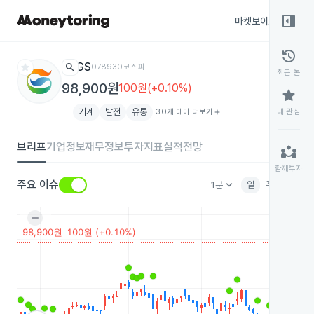
right_panel_open
마켓보이스
종목
history
star
search
GS
078930
코스피
최근 본
98,900원
100원(+0.10%)
star
기계
발전
유통
30개 테마 더보기
add
내 관심
브리프
기업정보
재무정보
투자지표
실적전망
partner_exchange
함께투자
keyboard_arrow_down
주요 이슈
1분
일
주
월
분