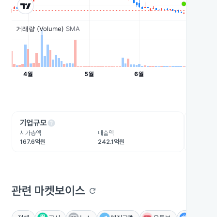
help
he
기업규모
수익성
시가총액
매출액
영업이익
167.6억원
242.1억원
-7.8억원
관련 마켓보이스
refresh