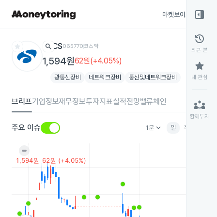
right_panel_open
마켓보이스
종목
history
star
search
CS
065770
코스닥
최근 본
1,594원
62원(+4.05%)
star
광통신장비
네트워크장비
통신및네트워크장비
내 관심
브리프
기업정보
재무정보
투자지표
실적전망
밸류체인
partner_exchange
함께투자
keyboard_arrow_down
주요 이슈
1분
일
주
월
분