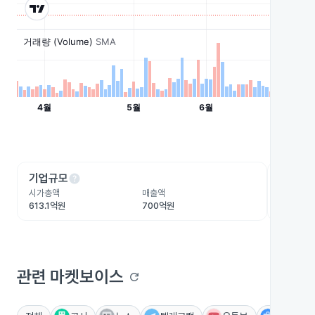
help
he
기업규모
수익성
시가총액
매출액
영업이익
613.1억원
700억원
29억원
관련 마켓보이스
refresh