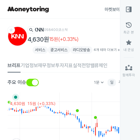
right_panel_open
마켓보이스
종목
history
star
search
KNN
058400
코스닥
최근 본
4,630원
15원(+0.33%)
star
서비스
광고서비스
라디오방송
4개 테마 더보기
add
내 관심
브리프
기업정보
재무정보
투자지표
실적전망
밸류체인
partner_exchange
함께투자
keyboard_arrow_down
주요 이슈
1분
일
주
월
분