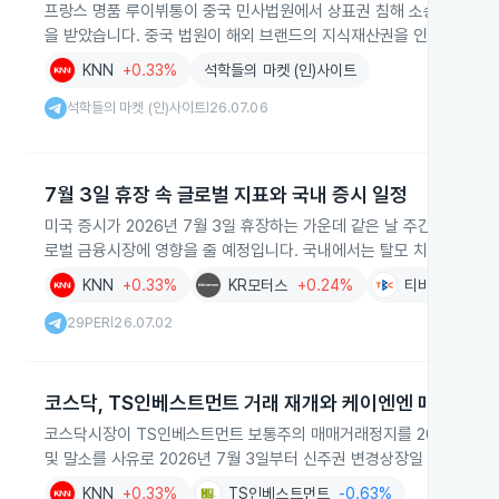
프랑스 명품 루이뷔통이 중국 민사법원에서 상표권 침해 소송에서 승소해 
을 받았습니다. 중국 법원이 해외 브랜드의 지식재산권을 인정하고 실
KNN
+0.33%
석학들의 마켓 (인)사이트
석학들의 마켓 (인)사이트
26.07.06
|
7월 3일 휴장 속 글로벌 지표와 국내 증시 일정
미국 증시가 2026년 7월 3일 휴장하는 가운데 같은 날 주간 원유 채굴
로벌 금융시장에 영향을 줄 예정입니다. 국내에서는 탈모 치료 건강보
KNN
+0.33%
KR모터스
+0.24%
티비씨
+0.0
29PER
26.07.02
|
코스닥, TS인베스트먼트 거래 재개와 케이엔엔 매매정지
코스닥시장이 TS인베스트먼트 보통주의 매매거래정지를 2026년 6월
및 말소를 사유로 2026년 7월 3일부터 신주권 변경상장일 전일까지
KNN
+0.33%
TS인베스트먼트
-0.63%