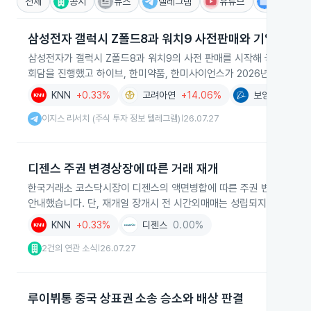
전체
공시
뉴스
텔레그램
유튜브
IR
삼성전자 갤럭시 Z폴드8과 워치9 사전판매와 기업 실적 
삼성전자가 갤럭시 Z폴드8과 워치9의 사전 판매를 시작해 국내 스마
회담을 진행했고 하이브, 한미약품, 한미사이언스가 2026년 7월 28
KNN
+0.33%
고려아연
+14.06%
보잉
+1.28%
이지스 리서치 (주식 투자 정보 텔레그램)
26.07.27
|
디젠스 주권 변경상장에 따른 거래 재개
한국거래소 코스닥시장이 디젠스의 액면병합에 따른 주권 변경상장을 근
안내했습니다. 단, 재개일 장개시 전 시간외매매는 성립되지 않습니다.
KNN
+0.33%
디젠스
0.00%
2건의 연관 소식
26.07.27
|
루이뷔통 중국 상표권 소송 승소와 배상 판결