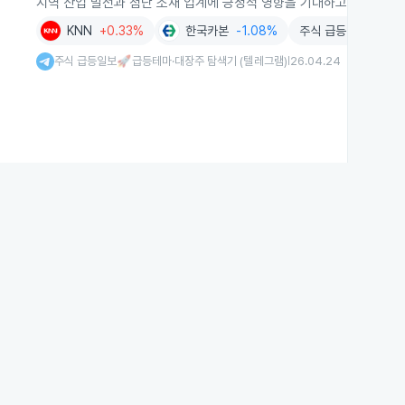
지역 산업 발전과 첨단 소재 업계에 긍정적 영향을 기대하고 있습니다.
KNN
+0.33%
한국카본
-1.08%
주식 급등일보🚀급등
주식 급등일보🚀급등테마·대장주 탐색기 (텔레그램)
26.04.24
|