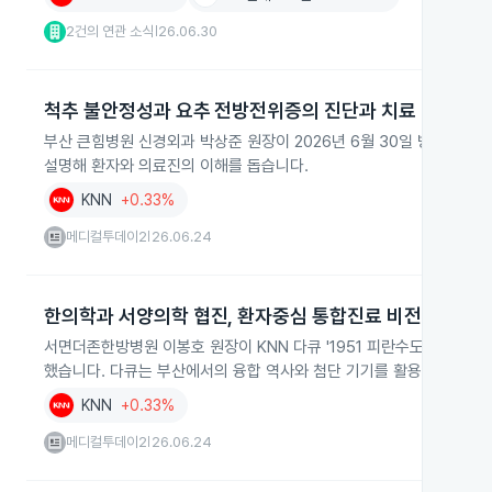
2건의 연관 소식
26.06.30
|
척추 불안정성과 요추 전방전위증의 진단과 치료
부산 큰힘병원 신경외과 박상준 원장이 2026년 6월 30일 방송되는 
설명해 환자와 의료진의 이해를 돕습니다.
KNN
+0.33%
메디컬투데이2
26.06.24
|
한의학과 서양의학 협진, 환자중심 통합진료 비전
서면더존한방병원 이봉호 원장이 KNN 다큐 '1951 피란수도 부산, 
했습니다. 다큐는 부산에서의 융합 역사와 첨단 기기를 활용한 정밀 진
KNN
+0.33%
메디컬투데이2
26.06.24
|