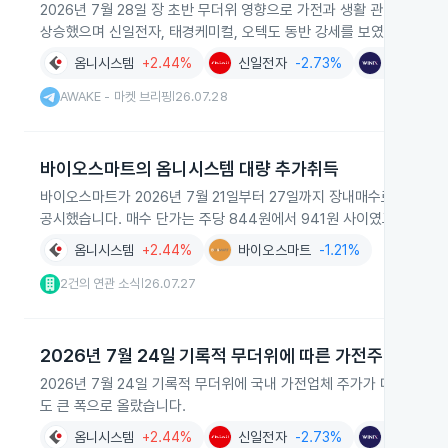
2026년 7월 28일 장 초반 무더위 영향으로 가전과 생활 관련 기업 주
상승했으며 신일전자, 태경케미컬, 오텍도 동반 강세를 보였습니다.
옴니시스템
+2.44%
신일전자
-2.73%
위닉스
-7
AWAKE - 마켓 브리핑
26.07.28
|
바이오스마트의 옴니시스템 대량 추가취득
바이오스마트가 2026년 7월 21일부터 27일까지 장내매수로 옴니시스템 보
공시했습니다. 매수 단가는 주당 844원에서 941원 사이였고 취득 자
옴니시스템
+2.44%
바이오스마트
-1.21%
2건의 연관 소식
26.07.27
|
2026년 7월 24일 기록적 무더위에 따른 가전주 급등
2026년 7월 24일 기록적 무더위에 국내 가전업체 주가가 대거 상승했
도 큰 폭으로 올랐습니다.
옴니시스템
+2.44%
신일전자
-2.73%
위닉스
-7