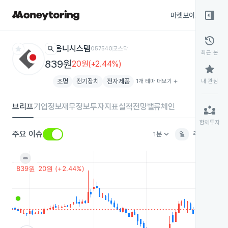
right_panel_open
마켓보이스
종목
history
star
search
옴니시스템
057540
코스닥
최근 본
839원
20원(+2.44%)
star
조명
전기장치
전자제품
1개 테마 더보기
add
내 관심
브리프
기업정보
재무정보
투자지표
실적전망
밸류체인
partner_exchange
함께투자
keyboard_arrow_down
주요 이슈
1분
일
주
월
분