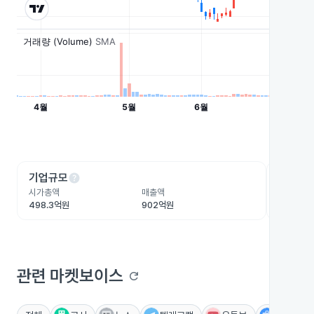
help
he
기업규모
수익성
시가총액
매출액
영업이익
498.3억원
902억원
9.9억원
관련 마켓보이스
refresh