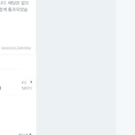
다. 배당은 없으
 함께 통과되었습
powered by TradingView
help
매매동향
chevron_right
PSR
외국인
기관
개
배
1.02배
-1,203주
0주
1,