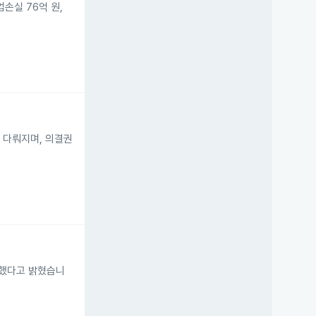
손실 76억 원,
 다뤄지며, 의결권
기록했다고 밝혔습니