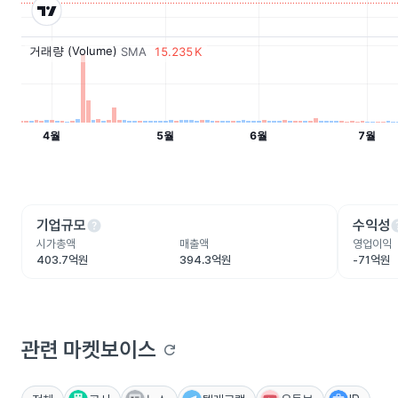
help
he
기업규모
수익성
시가총액
매출액
영업이익
403.7억원
394.3억원
-71억원
관련 마켓보이스
refresh