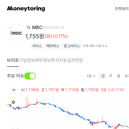
마켓보이
star
search
iMBC
052220
코스닥
1,755원
2원(+0.11%)
서비스
메타버스
광고서비스
2개 테마 더보기
add
브리프
기업정보
재무정보
투자지표
실적전망
keyboard_arrow_down
주요 이슈
1분
일
주
월
분