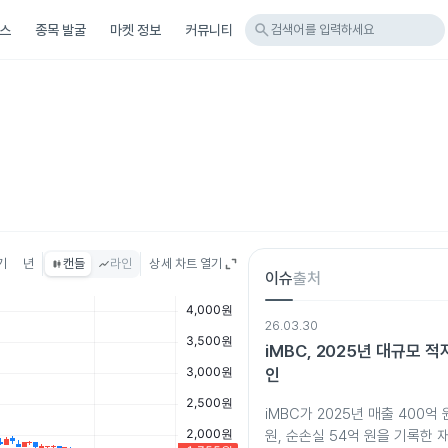
search
스
종목 발굴
마켓 정보
커뮤니티
검색어를 입력하세요
기
년
캔들
라인
상세 차트 열기
이슈
출처
26.03.30
iMBC, 2025년 대규모 
인
iMBC가 2025년 매출 400억
원, 순손실 54억 원을 기록한 