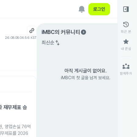
right_panel_open
로그인
history
expand_circle_right
iMBC
의 커뮤니티
최근 본
26.08.08 04:56 KST
star
swap_vert
최신순
내 관심
partner_exchange
아직 게시글이 없어요.
함께투자
iMBC의 첫 글을 남겨 보세요.
적자 재무제표 승
 원, 영업손실 76억
재무제표를 2026