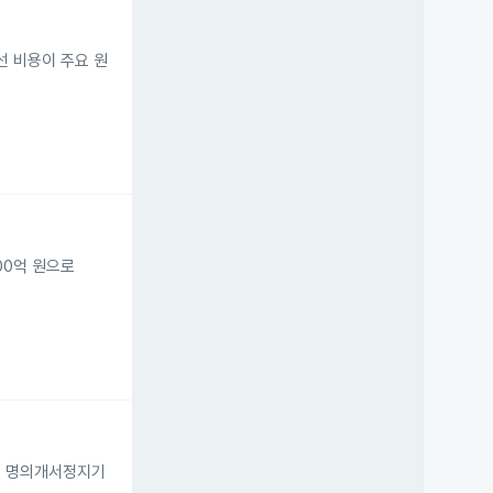
선 비용이 주요 원
00억 원으로
며, 명의개서정지기