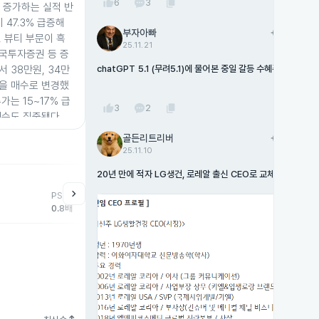
thumb_up
content_copy
6
3
5% 증가하는 실적 반
 47.3% 급증해
부자아빠
add
팔로우
 뷰티 부문이 흑
25.11.21
한국투자증권 등 증
 38만원, 34만
chatGPT 5.1 (무려5.1)에 물어본 중일 갈등 수혜주
을 매수로 변경했
가는 15~17% 급
thumb_up
content_copy
3
2
매수도 집중됐다.
 경제사절단에 아모
골든리트리버
add
팔로우
동행했으나 LG생활
25.11.10
입지 변화가 주목된
20년 만에 적자 LG생건, 로레알 출신 CEO로 교체
help
매매동향
chevron_right
powered by TradingView
PSR
외국인
기관
개
0.8배
-11,642주
65,109주
-5