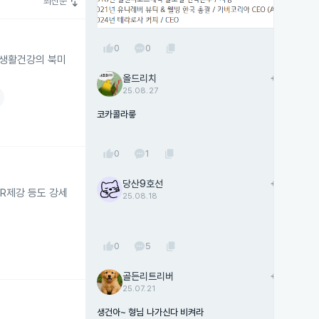
swap_vert
최신순
thumb_up
content_copy
0
0
LG생활건강의 북미
올드리치
add
팔로우
25.08.27
코카콜라릏
thumb_up
content_copy
0
1
당산9호선
add
팔로우
R제강 등도 강세
25.08.18
thumb_up
content_copy
0
5
골든리트리버
add
팔로우
25.07.21
생건아~ 형님 나가신다 비켜라