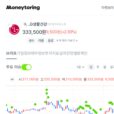
마켓보이
star
search
LG생활건강
051900
코스피
333,500원
9,500원(+2.93%)
생수
여름
음료
4개 테마 더보기
add
브리프
기업정보
재무정보
투자지표
실적전망
밸류체인
keyboard_arrow_down
주요 이슈
1분
일
주
월
분