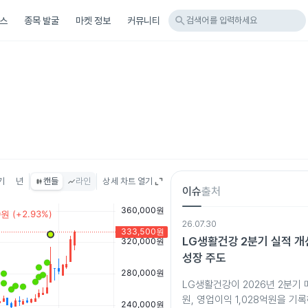
search
스
종목 발굴
마켓 정보
커뮤니티
검색어를 입력하세요
기
년
캔들
라인
상세 차트 열기
이슈
출처
26.07.30
LG생활건강 2분기 실적 개
성장 주도
LG생활건강이 2026년 2분기 매
원, 영업이익 1,028억원을 기