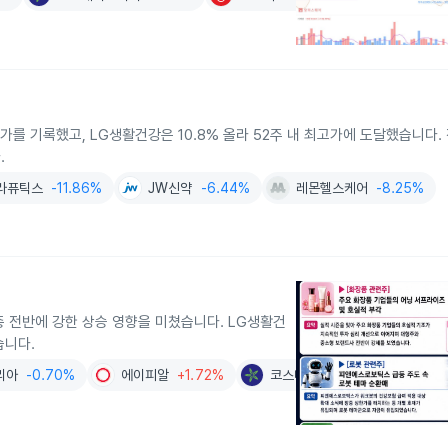
고가를 기록했고, LG생활건강은 10.8% 올라 52주 내 최고가에 도달했습니다.
.
라퓨틱스
-11.86%
JW신약
-6.44%
레몬헬스케어
-8.25%
종 전반에 강한 상승 영향을 미쳤습니다. LG생활건
습니다.
리아
-0.70%
에이피알
+1.72%
코스메카코리아
0.00%