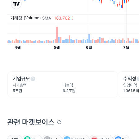
help
he
기업규모
수익성
시가총액
매출액
영업이익
5조원
6.2조원
1,361.5
관련 마켓보이스
refresh