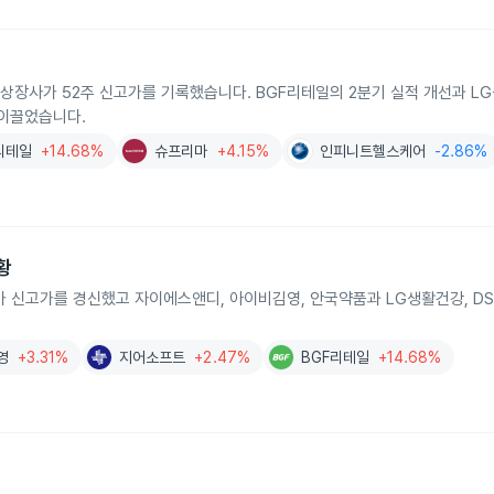
7개 상장사가 52주 신고가를 기록했습니다. BGF리테일의 2분기 실적 개선과 
 이끌었습니다.
리테일
+14.68%
슈프리마
+4.15%
인피니트헬스케어
-2.86%
황
 신고가를 경신했고 자이에스앤디, 아이비김영, 안국약품과 LG생활건강, DS
영
+3.31%
지어소프트
+2.47%
BGF리테일
+14.68%