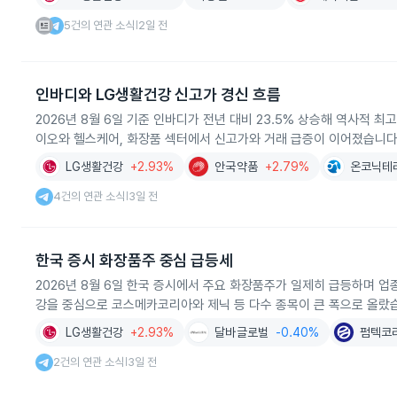
5건의 연관 소식
2일 전
|
인바디와 LG생활건강 신고가 경신 흐름
2026년 8월 6일 기준 인바디가 전년 대비 23.5% 상승해 역사적 최
이오와 헬스케어, 화장품 섹터에서 신고가와 거래 급증이 이어졌습니다
LG생활건강
+2.93%
안국약품
+2.79%
온코닉테
4건의 연관 소식
3일 전
|
한국 증시 화장품주 중심 급등세
2026년 8월 6일 한국 증시에서 주요 화장품주가 일제히 급등하며 업
강을 중심으로 코스메카코리아와 제닉 등 다수 종목이 큰 폭으로 올랐
LG생활건강
+2.93%
달바글로벌
-0.40%
펌텍코
2건의 연관 소식
3일 전
|