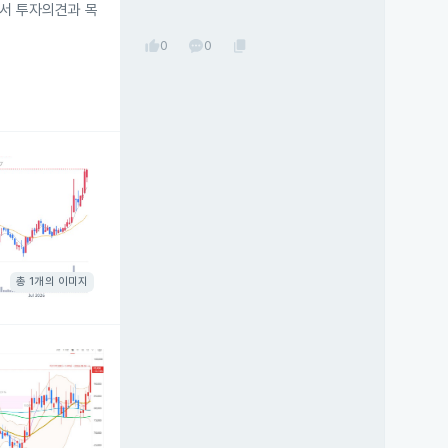
에서 투자의견과 목
thumb_up
content_copy
0
0
총 1개의 이미지