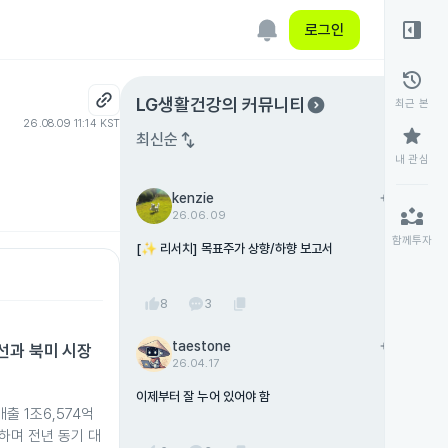
right_panel_open
로그인
history
expand_circle_right
LG생활건강
의 커뮤니티
최근 본
26.08.09 11:14 KST
star
swap_vert
최신순
내 관심
kenzie
add
팔로우
partner_exchange
26.06.09
함께투자
[✨ 리서치] 목표주가 상향/하향 보고서
thumb_up
content_copy
8
3
taestone
add
팔로우
선과 북미 시장
26.04.17
이제부터 잘 누어 있어야 함
출 1조6,574억
록하며 전년 동기 대