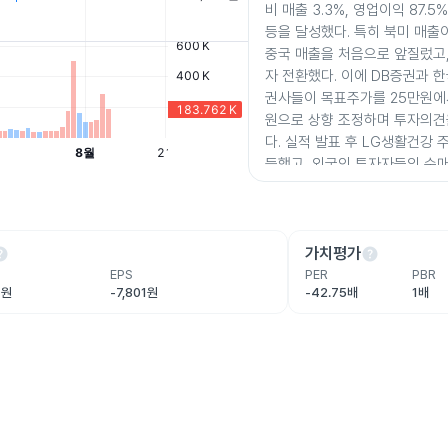
비 매출 3.3%, 영업이익 87.
등을 달성했다. 특히 북미 매출이
중국 매출을 처음으로 앞질렀고,
자 전환했다. 이에 DB증권과 
권사들이 목표주가를 25만원에서
원으로 상향 조정하며 투자의견
다. 실적 발표 후 LG생활건강 주
등했고, 외국인 투자자들의 순
한편, 이재명 대통령의 브라질
레퍼시픽 등 K뷰티 기업들이 
건강은 제외돼 K뷰티 업계 내 
lp
다.
help
가치평가
EPS
PER
PBR
억원
-7,801원
-42.75배
1배