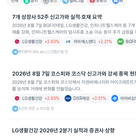
전체
공시
뉴스
텔레그램
유튜브
IR
7개 상장사 52주 신고가와 실적·호재 요약
2026년 8월 7일 BGF리테일, LG생활건강, 인피니트헬스케어 등 
매출 강화, 인피니트헬스케어의 임시주총 소송 이슈 등이 주가 급등을
LG생활건강
+2.93%
자이에스앤디
+2.21%
BGF
뺀지뤼의 SKLab.(스크랩)
1일 전
|
2026년 8월 7일 코스피와 코스닥 신고가와 강세 종목 현
2026년 8월 7일 코스피와 코스닥에서 지엔씨에너지와 아이크래프트가
를 보이며 거래에 변화를 만들었습니다.
LG생활건강
+2.93%
DSR제강
+3.51%
아이비김
3건의 연관 소식
2일 전
|
LG생활건강 2026년 2분기 실적과 증권사 상향