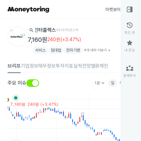
right_panel_open
마켓보이스
종목
history
star
search
인터플렉스
051370
코스닥
최근 본
7,160원
240원(+3.47%)
star
서비스
임대업
전자기판
4개 테마 더보기
add
내 관심
브리프
기업정보
재무정보
투자지표
실적전망
밸류체인
partner_exchange
함께투자
keyboard_arrow_down
주요 이슈
1분
일
주
월
분