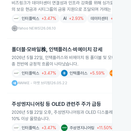
비즈링크가 데이터센터 연결성과 인프라 강화를 위해 싱가포르의 인터플
의 보유 현금과 시티그룹의 금융 지원으로 조달되며 거래는 2026년 
인터플렉스
+3.47%
AI
+2.93%
데이터센터
+0.26%
Yahoo NEWS
26.06.10
|
폴더블·모바일株, 인텍플러스·비에이치 강세
2026년 5월 22일, 인텍플러스와 비에이치 등 폴더블 및 모바일 관련
종 전반에 긍정적 흐름이 나타났습니다.
인터플렉스
+3.47%
인텍플러스
+5.59%
비에이
AWAKE - 마켓 브리핑
26.05.22
|
주성엔지니어링 등 OLED 관련주 주가 급등
2026년 5월 22일 오후, 주성엔지니어링과 OLED 디스플레이 주요
10% 이상 올랐습니다.
인터플렉스
+3.47%
주성엔지니어링
+11.50%
선