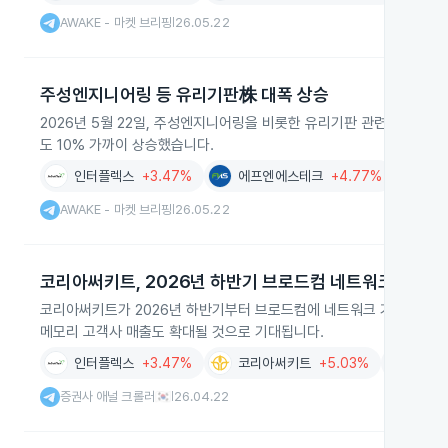
AWAKE - 마켓 브리핑
26.05.22
|
주성엔지니어링 등 유리기판株 대폭 상승
2026년 5월 22일, 주성엔지니어링을 비롯한 유리기판 관련 주요 상
도 10% 가까이 상승했습니다.
인터플렉스
+3.47%
에프엔에스테크
+4.77%
주
AWAKE - 마켓 브리핑
26.05.22
|
코리아써키트, 2026년 하반기 브로드컴 네트워크 기판 
코리아써키트가 2026년 하반기부터 브로드컴에 네트워크 기판 양산을
메모리 고객사 매출도 확대될 것으로 기대됩니다.
인터플렉스
+3.47%
코리아써키트
+5.03%
브로
증권사 애널 크롤러🇰🇷
26.04.22
|