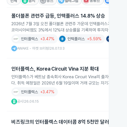
전체
공시
뉴스
텔레그램
유튜브
IR
폴더블폰 관련주 급등, 인텍플러스 14.8% 상승
2026년 7월 3일 오전 폴더블폰 관련주 가운데 인텍플러스가 전일 대
코아시아씨엠도 3%에서 12%대 상승률을 기록하며 투자자 관심이 집
인터플렉스
+3.47%
인텍플러스
+5.59%
뉴파워
AWAKE - 마켓 브리핑
26.07.03
|
인터플렉스, Korea Circuit Vina 지분 확대
인터플렉스가 베트남 종속회사 Korea Circuit Vina의 출자증권을
다. 취득 예정일은 2026년 6월 19일이며 거래 규모는 자기자본 대비 8
인터플렉스
+3.47%
공시
26.06.15
|
비즈링크의 인터플렉스 데이터콤 8억 5천만 달러 현금 인