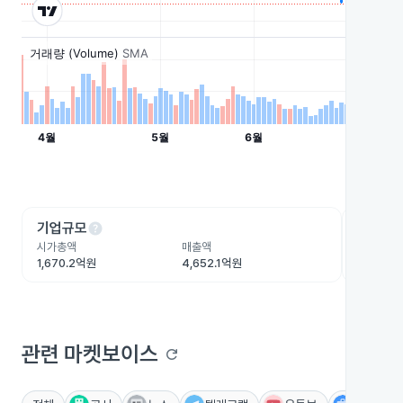
help
he
기업규모
수익성
시가총액
매출액
영업이익
1,670.2억원
4,652.1억원
253.6억
관련 마켓보이스
refresh