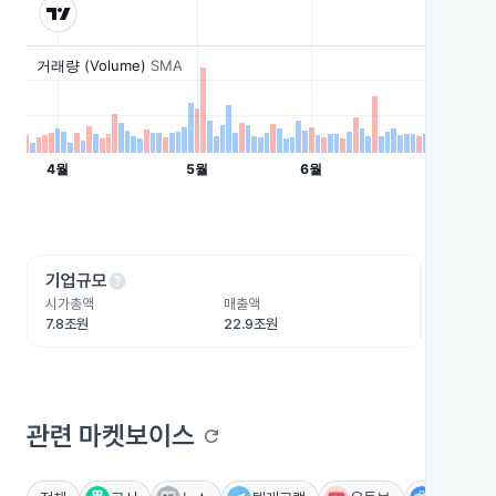
help
he
기업규모
수익성
시가총액
매출액
영업이익
7.8조원
22.9조원
1.8조원
관련 마켓보이스
refresh