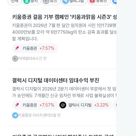
전체
공시
뉴스
텔레그램
유튜브
IR
키움증권 걸음 기부 캠페인 '키움과맑음 시즌3' 성과
키움증권이 2026년 7월 한 달간 임직원과 시민 1만1728명이 참여한 
4000만보를 모아 약 6만7750㎏의 탄소 감축 효과를 달성했고, 목
할 계획입니다.
키움증권
+7.57%
이데일리
4시간 전
|
갤럭시 디지털 데이터센터 임대수익 부진
갤럭시 디지털이 2026년 2분기 데이터센터 부문에서 첫 임대수익 1,8
가 승인에도 7개월간 신규 임차인 부재로 사업 불확실성이 부각되었습
키움증권
+7.57%
갤럭시 디지털
+3.22%
데이터센터
키움증권 리서치센터
2일 전
|