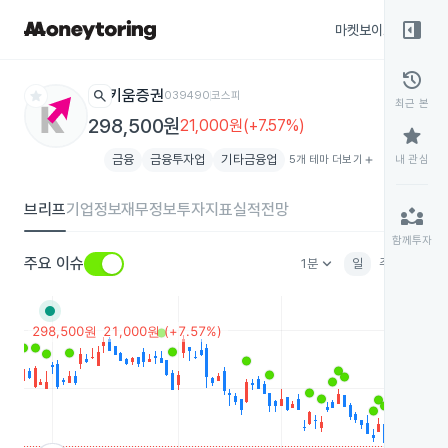
right_panel_open
마켓보이스
종목
history
star
search
키움증권
039490
코스피
최근 본
298,500원
21,000원(+7.57%)
star
금융
금융투자업
기타금융업
5개 테마 더보기
add
내 관심
브리프
기업정보
재무정보
투자지표
실적전망
partner_exchange
함께투자
keyboard_arrow_down
주요 이슈
1분
일
주
월
분