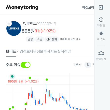
right_panel_open
마켓보이스
종목
history
star
search
루멘스
038060
코스닥
최근 본
895원
9원(+1.02%)
star
금융
조명
전기장치
3개 테마 더보기
add
내 관심
브리프
기업정보
재무정보
투자지표
실적전망
partner_exchange
함께투자
keyboard_arrow_down
주요 이슈
1분
일
주
월
분