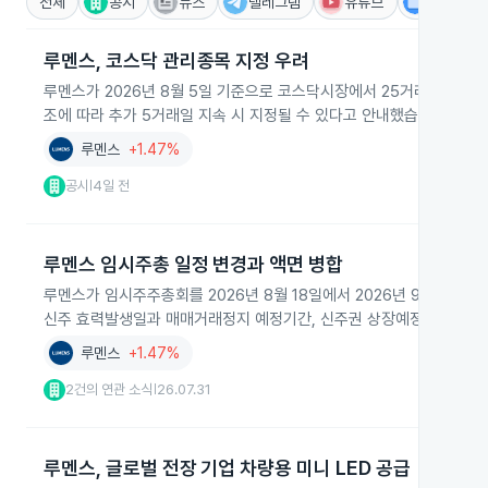
전체
공시
뉴스
텔레그램
유튜브
IR
루멘스, 코스닥 관리종목 지정 우려
루멘스가 2026년 8월 5일 기준으로 코스닥시장에서 25거래일 연속 
조에 따라 추가 5거래일 지속 시 지정될 수 있다고 안내했습니다.
루멘스
+1.47%
공시
4일 전
|
루멘스 임시주총 일정 변경과 액면 병합
루멘스가 임시주주총회를 2026년 8월 18일에서 2026년 9월 1일
신주 효력발생일과 매매거래정지 예정기간, 신주권 상장예정일이 함께
루멘스
+1.47%
2건의 연관 소식
26.07.31
|
루멘스, 글로벌 전장 기업 차량용 미니 LED 공급