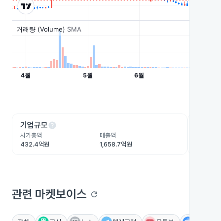
help
he
기업규모
수익성
시가총액
매출액
영업이익
432.4억원
1,658.7억원
-49.6억
관련 마켓보이스
refresh