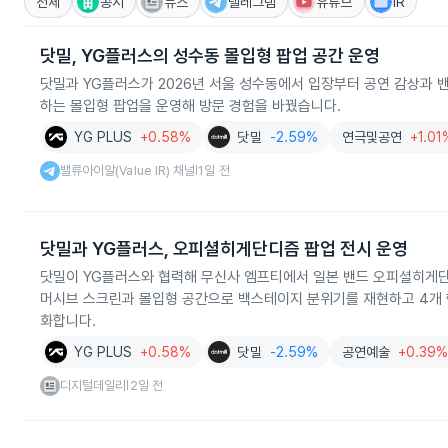
전체
공시
뉴스
텔레그램
유튜브
IR
닷밀, YG플러스의 성수동 몰입형 팝업 공간 운영
닷밀과 YG플러스가 2026년 서울 성수동에서 입장부터 공연 감상과 밴
하는 몰입형 팝업을 운영해 방문 경험을 바꿨습니다.
YG PLUS
+0.58%
닷밀
-2.59%
연극및공연
+1.01
밸류아이알(Value IR) 채널
1일 전
|
닷밀과 YG플러스, 오피셜히게단디즘 팝업 전시 운영
닷밀이 YG플러스와 협력해 무신사 엠프티에서 일본 밴드 오피셜히게단디
머시브 스크린과 몰입형 공간으로 백스테이지 분위기를 재현하고 4개 
화합니다.
YG PLUS
+0.58%
닷밀
-2.59%
공연예술
+0.39
디지털데일리
2일 전
|