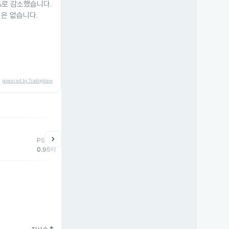
0%로 감소했습니다.
은 없습니다.
powered by TradingView
help
매매동향
chevron_right
PSR
외국인
기관
개
0.95배
11,789주
-2,200주
-9