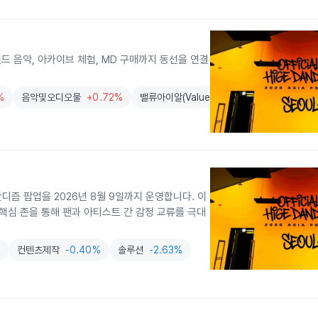
드 음악, 아카이브 체험, MD 구매까지 동선을 연결
%
음악및오디오물
+0.72%
밸류아이알(Value IR) 채널
즘 팝업을 2026년 8월 9일까지 운영합니다. 이
핵심 존을 통해 팬과 아티스트 간 감정 교류를 극대
%
컨텐츠제작
-0.40%
솔루션
-2.63%