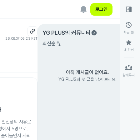
right_panel_open
로그인
history
expand_circle_right
YG PLUS
의 커뮤니티
최근 본
26.08.07 05:23 KST
star
swap_vert
최신순
내 관심
partner_exchange
아직 게시글이 없어요.
함께투자
YG PLUS의 첫 글을 남겨 보세요.
화
가 일신상의 사유로
명에서 5명으로,
로 줄어들면서 사외