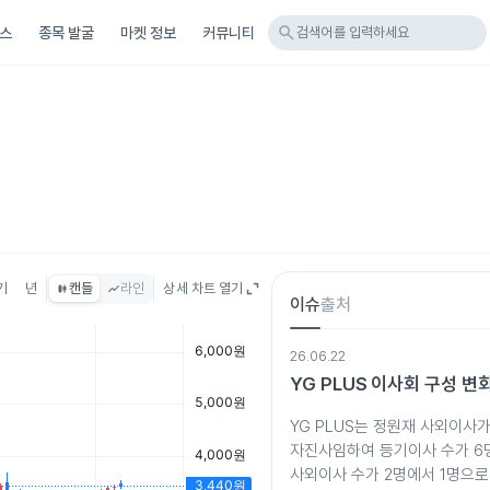
search
스
종목 발굴
마켓 정보
커뮤니티
검색어를 입력하세요
기
년
캔들
라인
상세 차트 열기
이슈
출처
26.06.22
YG PLUS 이사회 구성 변
YG PLUS는 정원재 사외이사
자진사임하여 등기이사 수가 6
사외이사 수가 2명에서 1명으