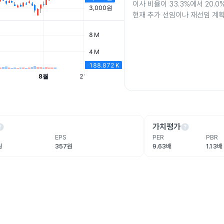
이사 비율이 33.3%에서 20.
현재 추가 선임이나 재선임 계획
lp
help
가치평가
EPS
PER
PBR
원
357원
9.63배
1.13배