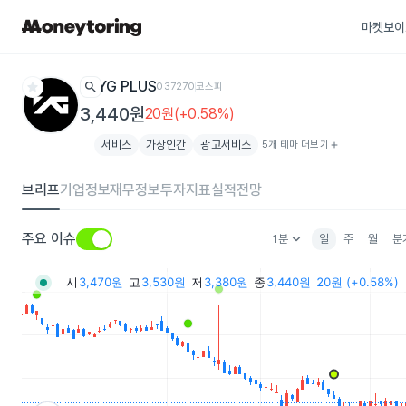
마켓보이
star
search
YG PLUS
037270
코스피
3,440원
20원(+0.58%)
서비스
가상인간
광고서비스
5개 테마 더보기
add
브리프
기업정보
재무정보
투자지표
실적전망
keyboard_arrow_down
주요 이슈
1분
일
주
월
분