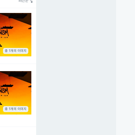
swap_vert
최신순
총 1개의 이미지
총 1개의 이미지