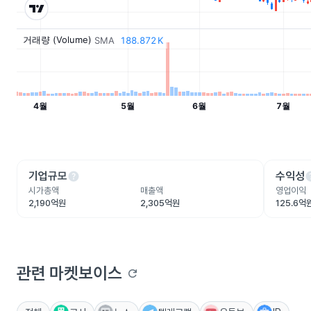
help
he
기업규모
수익성
시가총액
매출액
영업이익
2,190억원
2,305억원
125.6억
관련 마켓보이스
refresh