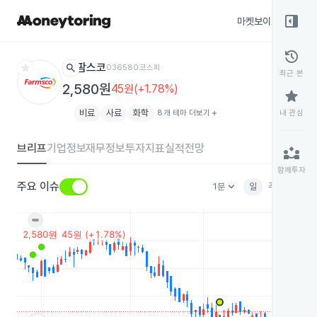
right_panel_open
마켓보이스
종목
history
star
search
팜스코
036580
코스피
최근 본
2,580원
45원(+1.78%)
star
비료
사료
화학
8개 테마 더보기
add
내 관심
브리프
기업정보
재무정보
투자지표
실적전망
partner_exchange
함께투자
keyboard_arrow_down
주요 이슈
1분
일
주
월
분