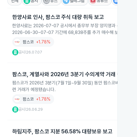
전체
공시
뉴스
텔레그램
유튜브
IR
한양사료 인사, 팜스코 주식 대량 취득 보고
한양사료는 2026-07-07 공시에서 총무부 부장 양지영과 특별관계자들
2026-06-30~07-07 기간에 68,838주를 추가 매수해 보유 지분을 
팜스코
+1.78%
공시
26.07.07
|
팜스코, 계열사와 2026년 3분기 수의계약 거래 결정
팜스코가 2026년 3분기(7월 1일~9월 30일) 동안 팜스코바이오인
련 거래가 예정됐습니다.
팜스코
+1.78%
공시
26.06.29
|
하림지주, 팜스코 지분 56.58% 대량보유 보고