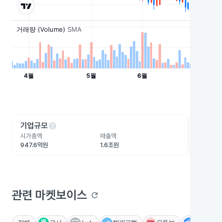
help
he
기업규모
수익성
시가총액
매출액
영업이익
947.6억원
1.6조원
798.4억
관련 마켓보이스
refresh