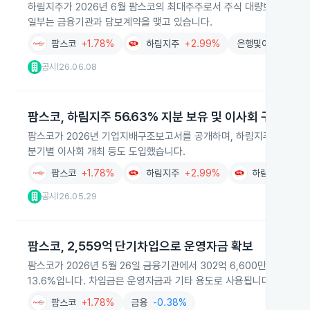
하림지주가 2026년 6월 팜스코의 최대주주로서 주식 대량보유상황보
일부는 금융기관과 담보계약을 맺고 있습니다.
팜스코
+1.78%
하림지주
+2.99%
은행및여신업
+0.
공시
26.06.08
|
팜스코, 하림지주 56.63% 지분 보유 및 이사회 구조 공개
팜스코가 2026년 기업지배구조보고서를 공개하며, 하림지주가 56.6
분기별 이사회 개최 등도 도입했습니다.
팜스코
+1.78%
하림지주
+2.99%
하림
+0.37%
공시
26.05.29
|
팜스코, 2,559억 단기차입으로 운영자금 확보
팜스코가 2026년 5월 26일 금융기관에서 302억 6,600만원의 단
13.6%입니다. 차입금은 운영자금과 기타 용도로 사용됩니다.
팜스코
+1.78%
금융
-0.38%