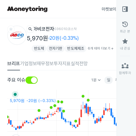
right_panel_open
마켓보이스
종목
history
star
search
아비코전자
036010
코스닥
최근 본
5,970원
-20원(-0.33%)
star
반도체
전자기판
반도체제조
6개 테마 더보기
add
내 관심
브리프
기업정보
재무정보
투자지표
실적전망
partner_exchange
함께투자
keyboard_arrow_down
주요 이슈
1분
일
주
월
분