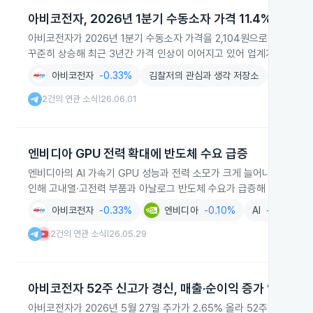
아비코전자, 2026년 1분기 수동소자 가격 11.4% 인상
아비코전자가 2026년 1분기 수동소자 가격을 2,104원으로 2025년 말보
꾸준히 상승해 최근 3년간 가격 인상이 이어지고 있어 업계가 주목하고
아비코전자
-0.33%
김찰저의 관심과 생각 저장소
AWAKE 
2건의 연관 소식
26.06.01
|
엔비디아 GPU 전력 확대에 반도체 수요 급증
엔비디아의 AI 가속기 GPU 성능과 전력 소모가 크게 늘어나면서 서버
인해 고내열·고전력 부품과 아날로그 반도체 수요가 급증해 국내외 반
아비코전자
-0.33%
엔비디아
-0.10%
AI
-1.29%
2건의 연관 소식
26.05.29
|
아비코전자 52주 신고가 경신, 매출·순이익 증가 영향
아비코전자가 2026년 5월 27일 주가가 2.65% 올라 52주 신고가를