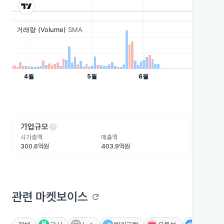
help
he
기업규모
수익성
시가총액
매출액
영업이익
300.6억원
403.9억원
8.4억원
관련 마켓보이스
refresh