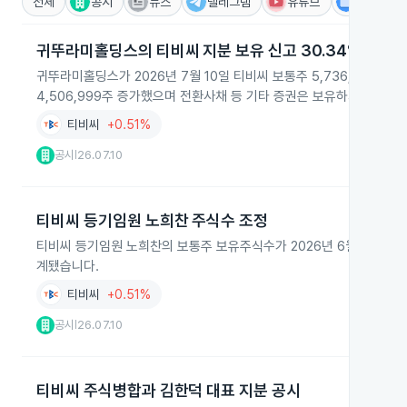
전체
공시
뉴스
텔레그램
유튜브
IR
귀뚜라미홀딩스의 티비씨 지분 보유 신고 30.34%
귀뚜라미홀딩스가 2026년 7월 10일 티비씨 보통주 5,736,292주
4,506,999주 증가했으며 전환사채 등 기타 증권은 보유하지 않는다
티비씨
+0.51%
공시
26.07.10
|
티비씨 등기임원 노희찬 주식수 조정
티비씨 등기임원 노희찬의 보통주 보유주식수가 2026년 6월 12일 주
계됐습니다.
티비씨
+0.51%
공시
26.07.10
|
티비씨 주식병합과 김한덕 대표 지분 공시