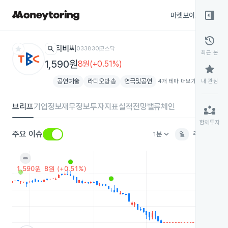
right_panel_open
마켓보이스
종목
history
star
search
티비씨
033830
코스닥
최근 본
1,590원
8원(+0.51%)
star
공연예술
라디오방송
연극및공연
4개 테마 더보기
add
내 관심
브리프
기업정보
재무정보
투자지표
실적전망
밸류체인
partner_exchange
함께투자
keyboard_arrow_down
주요 이슈
1분
일
주
월
분