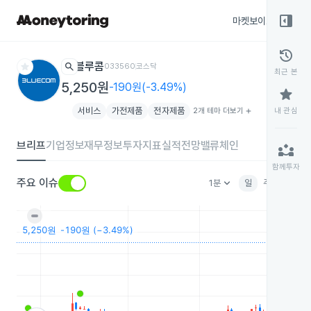
right_panel_open
마켓보이스
종목
history
star
search
블루콤
033560
코스닥
최근 본
5,250원
-190원(-3.49%)
star
서비스
가전제품
전자제품
2개 테마 더보기
add
내 관심
브리프
기업정보
재무정보
투자지표
실적전망
밸류체인
partner_exchange
함께투자
keyboard_arrow_down
주요 이슈
1분
일
주
월
분