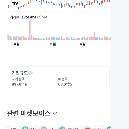
help
he
기업규모
수익성
시가총액
매출액
영업이익
897.8억원
63.6억원
13.2억원
관련 마켓보이스
refresh