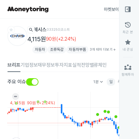
right_panel_open
마켓보이스
종목
history
star
search
체시스
033250
코스피
최근 본
4,115원
90원(+2.24%)
star
자동차
조류독감
자동차부품
3개 테마 더보기
add
내 관심
브리프
기업정보
재무정보
투자지표
실적전망
밸류체인
partner_exchange
함께투자
keyboard_arrow_down
주요 이슈
1분
일
주
월
분