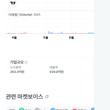
help
he
기업규모
수익성
시가총액
매출액
영업이익
263.4억원
939.8억원
65.2억원
관련 마켓보이스
refresh