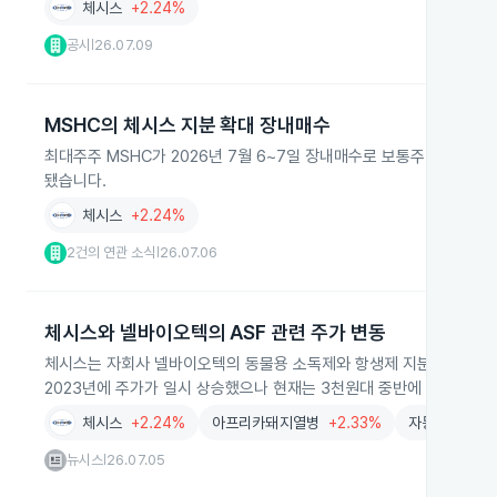
체시스
+2.24%
공시
26.07.09
|
MSHC의 체시스 지분 확대 장내매수
최대주주 MSHC가 2026년 7월 6~7일 장내매수로 보통주 21,023
됐습니다.
체시스
+2.24%
2건의 연관 소식
26.07.06
|
체시스와 넬바이오텍의 ASF 관련 주가 변동
체시스는 자회사 넬바이오텍의 동물용 소독제와 항생제 지분 보유로 AS
2023년에 주가가 일시 상승했으나 현재는 3천원대 중반에 머물고 있
체시스
+2.24%
아프리카돼지열병
+2.33%
자동차
+0.2
뉴시스
26.07.05
|