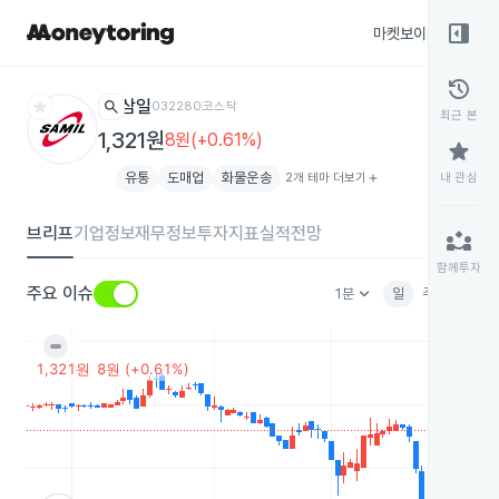
right_panel_open
마켓보이스
종목
history
star
search
삼일
032280
코스닥
최근 본
1,321원
8원(+0.61%)
star
유통
도매업
화물운송
2개 테마 더보기
add
내 관심
브리프
기업정보
재무정보
투자지표
실적전망
partner_exchange
함께투자
keyboard_arrow_down
주요 이슈
1분
일
주
월
분