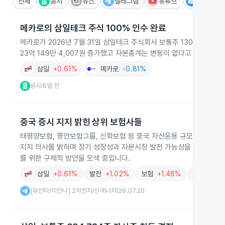
전체
공시
뉴스
텔레그램
유튜브
IR
메카로의 삼일테크 주식 100% 인수 완료
메카로가 2026년 7월 31일 삼일테크 주식회사 보통주 130,600주를
23억 149만 4,007원 증가했고 자본총계는 변동이 없다고 밝혔습니다
삼일
+0.61%
메카로
-0.81%
공시
6일 전
|
중국 증시 지지 밝힌 상위 보험사들
태평양보험, 평안보험그룹, 신화보험 등 중국 자산운용 규모 상위 3개 보
지지 의사를 밝히며 장기 성장성과 자본시장 발전 가능성을 긍정적으로
를 위한 구체적 방안을 모색 중입니다.
삼일
+0.61%
발전
+1.02%
보험
+1.48%
여름
+3.
[유안타/이안나] 2차전지/신에너지
26.07.20
|