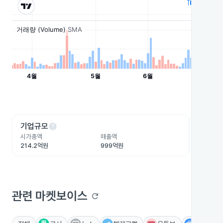
help
he
기업규모
수익성
시가총액
매출액
영업이익
214.2억원
999억원
19.9억원
관련 마켓보이스
refresh