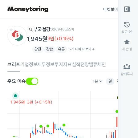
right_panel_open
마켓보이스
종목
history
star
search
부국철강
026940
코스피
최근 본
1,945원
3원(+0.15%)
star
강관
강판
유통
8개 테마 더보기
add
내 관심
브리프
기업정보
재무정보
투자지표
실적전망
밸류체인
partner_exchange
함께투자
keyboard_arrow_down
주요 이슈
1분
일
주
월
분