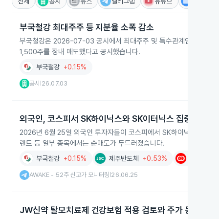
전체
공시
뉴스
텔레그램
유튜브
IR
부국철강 최대주주 등 지분율 소폭 감소
부국철강은 2026-07-03 공시에서 최대주주 및 특수관계인 보유 지분
1,500주를 장내 매도했다고 공시했습니다.
부국철강
+0.15%
공시
26.07.03
|
외국인, 코스피서 SK하이닉스와 SK이터닉스 집중 순매수
2026년 6월 25일 외국인 투자자들이 코스피에서 SK하이닉스와 SK
랜트 등 일부 종목에서는 순매도가 두드러졌습니다.
부국철강
+0.15%
제주반도체
+0.53%
대원전선
AWAKE - 52주 신고가 모니터링
26.06.25
|
JW신약 탈모치료제 건강보험 적용 검토와 주가 동반 상승