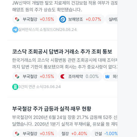
JW신약이 개발한 탈모 치료제의 건강보험 적용 여부가 검토되면서 제약과
해양조 등의 주가 상승도 확인됐습니다.
부국철강
+0.15%
보해양조
+0.07%
실버만삭스의 개
실버만삭스의 쇼핑모드ON
26.06.24
|
코스닥 조회공시 답변과 거래소 추가 조회 통보
한국거래소의 코스닥 시황변동 관련 조회공시에 대해 조아제약과 부국철강
까지 답변 기한이 통보됐으며 회사는 추가 중요사항이 없다고 회신했습
부국철강
+0.15%
조아제약
0.00%
와토스코리아
3건의 연관 소식
26.06.24
|
부국철강 주가 급등과 실적·재무 현황
부국철강이 2026년 6월 24일 장중 21.7% 급등해 52주 신고가를 기
달했습니다. 2026년 1분기 실적과 부채비율, 유보율 등 재무 지표도
부국철강
+0.15%
철강
+0.40%
건설
-1.00%
유통