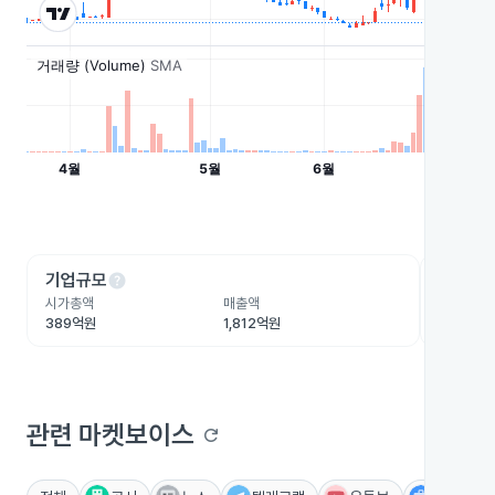
help
he
기업규모
수익성
시가총액
매출액
영업이익
389억원
1,812억원
1.9억원
관련 마켓보이스
refresh