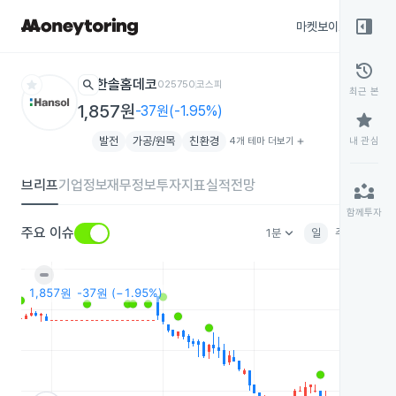
right_panel_open
마켓보이스
종목
history
star
search
한솔홈데코
025750
코스피
최근 본
1,857원
-37원(-1.95%)
star
발전
가공/원목
친환경
4개 테마 더보기
add
내 관심
브리프
기업정보
재무정보
투자지표
실적전망
partner_exchange
함께투자
keyboard_arrow_down
주요 이슈
1분
일
주
월
분