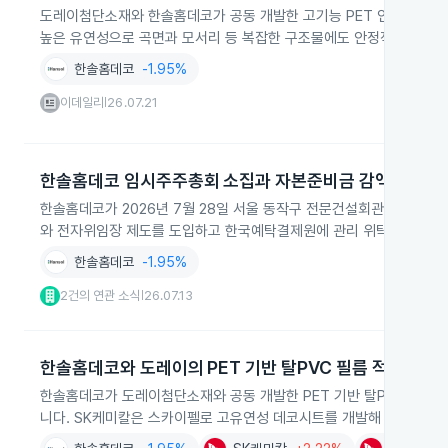
도레이첨단소재와 한솔홈데코가 공동 개발한 고기능 PET 인테리어필름
높은 유연성으로 곡면과 모서리 등 복잡한 구조물에도 안정적으로 붙일
한솔홈데코
-1.95%
이데일리
26.07.21
|
한솔홈데코 임시주주총회 소집과 자본준비금 감액 안건
한솔홈데코가 2026년 7월 28일 서울 동작구 전문건설회관에서 임
와 전자위임장 제도를 도입하고 한국예탁결제원에 관리 위탁했습니다.
한솔홈데코
-1.95%
2건의 연관 소식
26.07.13
|
한솔홈데코와 도레이의 PET 기반 탈PVC 필름 적용 확대
한솔홈데코가 도레이첨단소재와 공동 개발한 PET 기반 탈PVC 인테
니다. SK케미칼은 스카이펠로 고유연성 데코시트를 개발해 곡면 적용