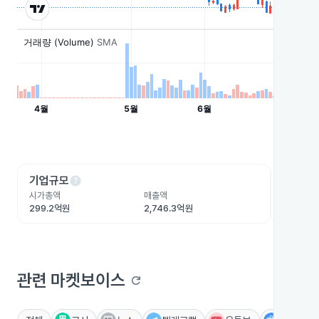
help
he
기업규모
수익성
시가총액
매출액
영업이익
299.2억원
2,746.3억원
38.6억원
관련 마켓보이스
refresh