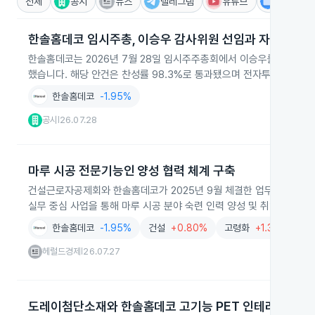
전체
공시
뉴스
텔레그램
유튜브
IR
한솔홈데코 임시주총, 이승우 감사위원 선임과 자본준비금
한솔홈데코는 2026년 7월 28일 임시주주총회에서 이승우를 신규 독
했습니다. 해당 안건은 찬성률 98.3%로 통과됐으며 전자투표에서는
한솔홈데코
-1.95%
공시
26.07.28
|
마루 시공 전문기능인 양성 협력 체계 구축
건설근로자공제회와 한솔홈데코가 2025년 9월 체결한 업무협약을 바
실무 중심 사업을 통해 마루 시공 분야 숙련 인력 양성 및 취업 연계를
한솔홈데코
-1.95%
건설
+0.80%
고령화
+1.34%
일
헤럴드경제
26.07.27
|
도레이첨단소재와 한솔홈데코 고기능 PET 인테리어필름