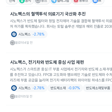
전체
공시
뉴스
텔레그램
유튜브
IR
시노펙스의 혈액투석 의료기기 국산화 추진
시노펙스가 반도체 필터와 정밀 전자제어 기술을 결합해 혈액투석 의료
처 허가를 획득했습니다. 회사는 토털 솔루션 개발과 해외 진출로 203
시노펙스
-2.78%
블로터
4일 전
|
시노펙스, 전기차와 반도체 중심 사업 재편
시노펙스가 스마트폰 중심 IT 부품 사업에서 전기차와 반도체 소재·부
를 추진하고 있습니다. FPCB 고도화와 멤브레인 기술로 반도체와 수
리즈에 부품 공급을 늘리며 전기차 배터리팩의 와이어링 하네스를 FP
시노펙스
-2.78%
반도체소재
-0.97%
반도체소재및부품
블로터
5일 전
|