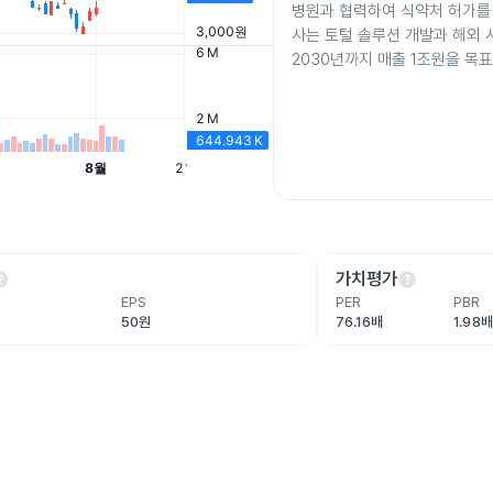
병원과 협력하여 식약처 허가를
사는 토털 솔루션 개발과 해외 
2030년까지 매출 1조원을 목
lp
help
가치평가
EPS
PER
PBR
50원
76.16배
1.98배