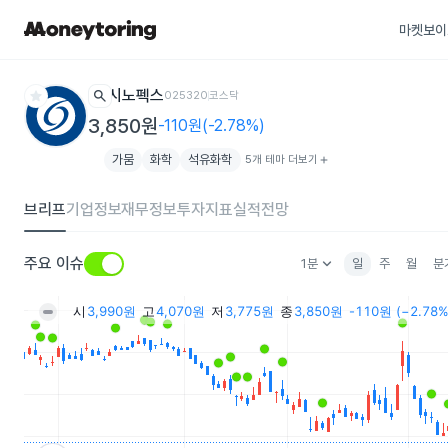
마켓보이
star
search
시노펙스
025320
코스닥
3,850원
-110원(-2.78%)
가뭄
화학
석유화학
5개 테마 더보기
add
브리프
기업정보
재무정보
투자지표
실적전망
keyboard_arrow_down
주요 이슈
1분
일
주
월
분