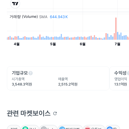
help
he
기업규모
수익성
시가총액
매출액
영업이익
3,548.3억원
2,515.2억원
13.1억원
관련 마켓보이스
refresh