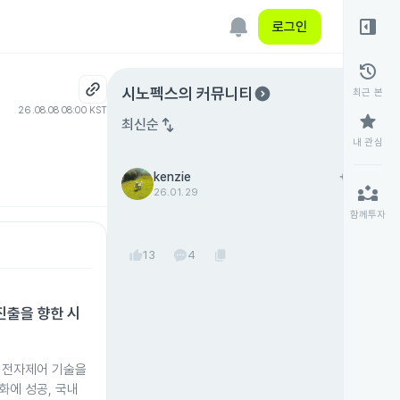
right_panel_open
로그인
history
expand_circle_right
시노펙스
의 커뮤니티
최근 본
26.08.08 08:00 KST
star
swap_vert
최신순
내 관심
kenzie
add
팔로우
partner_exchange
26.01.29
함께투자
thumb_up
content_copy
13
4
진출을 향한 시
 전자제어 기술을
화에 성공, 국내