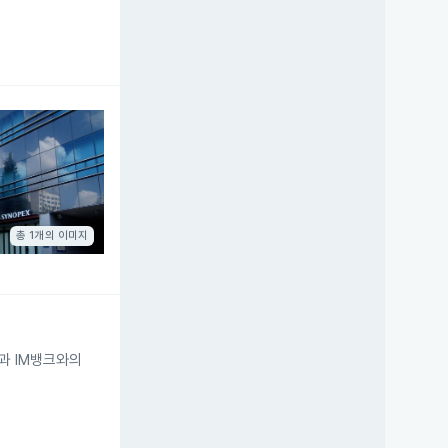
총 1개의 이미지
역과 IM뱅크와의