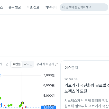
search
스
종목 발굴
마켓 정보
커뮤니티
검색어를 입력하세요
기
년
캔들
라인
상세 차트 열기
이슈
출처
26.08.04
의료기기 국산화와 글로벌 
노펙스의 도전
시노펙스가 반도체 필터와 정밀
접목해 혈액투석 의료기기 국산