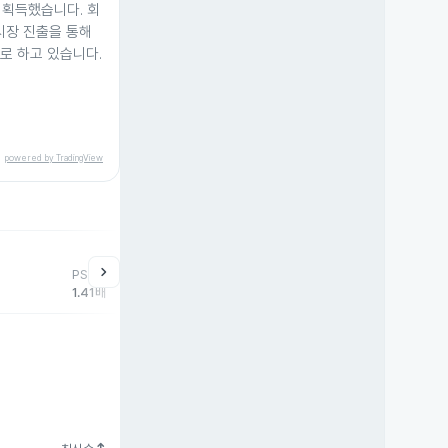
 획득했습니다. 회
시장 진출을 통해
표로 하고 있습니다.
powered by TradingView
help
매매동향
chevron_right
PSR
외국인
기관
개
1.41배
-24,481주
-68,780주
91