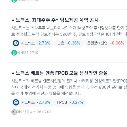
시노펙스, 최대주주 주식담보제공 계약 공시
시노펙스는 최대주주 시노다이나믹스가 IM뱅크와 주식담보대출 만기 연
로 정정됐고 누적 담보주식은 590만 주, 담보설정금액은 181억 원입니
시노펙스
-2.78%
금융
-0.38%
은행및여신업
+0.06%
공시
26.07.10
|
시노펙스 베트남 옌퐁 FPCB 모듈 생산라인 증설
시노펙스가 베트남 옌퐁사업장에 전기차 배터리용 연성회로기판(FPCB)
하며 국내외 전기차 부품 공급에 영향을 줍니다. 우선 800만 달러로 
를 추가 투입해 생산과 효율을 개선합니다.
시노펙스
-2.78%
FPCB
-0.27%
파이낸셜뉴스
26.07.07
|