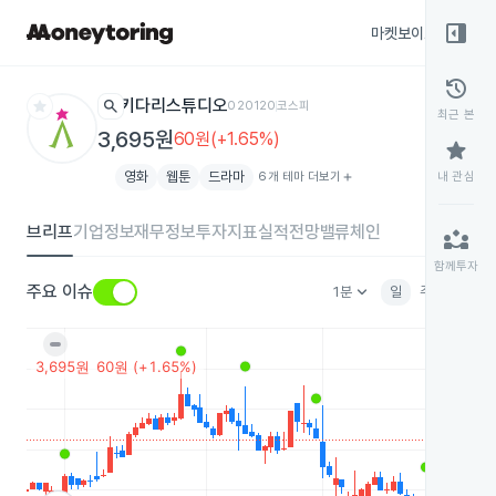
right_panel_open
마켓보이스
종목
history
star
search
키다리스튜디오
020120
코스피
최근 본
3,695원
60원(+1.65%)
star
영화
웹툰
드라마
6개 테마 더보기
add
내 관심
브리프
기업정보
재무정보
투자지표
실적전망
밸류체인
partner_exchange
함께투자
keyboard_arrow_down
주요 이슈
1분
일
주
월
분