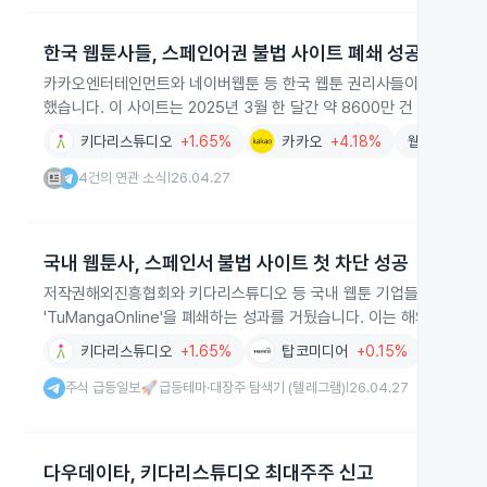
한국 웹툰사들, 스페인어권 불법 사이트 폐쇄 성공
카카오엔터테인먼트와 네이버웹툰 등 한국 웹툰 권리사들이 협력해 스
했습니다. 이 사이트는 2025년 3월 한 달간 약 8600만 건 방문을 
키다리스튜디오
+1.65%
카카오
+4.18%
웹툰
-1.85
4건의 연관 소식
26.04.27
|
국내 웹툰사, 스페인서 불법 사이트 첫 차단 성공
저작권해외진흥협회와 키다리스튜디오 등 국내 웹툰 기업들이 2026년
'TuMangaOnline'을 폐쇄하는 성과를 거뒀습니다. 이는 해외 현지 
키다리스튜디오
+1.65%
탑코미디어
+0.15%
웹툰
-1
주식 급등일보🚀급등테마·대장주 탐색기 (텔레그램)
26.04.27
|
다우데이타, 키다리스튜디오 최대주주 신고