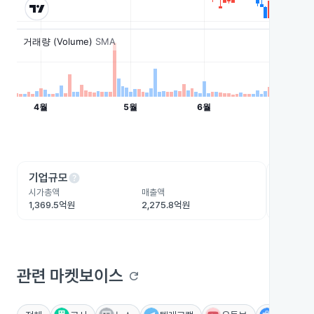
help
he
기업규모
수익성
시가총액
매출액
영업이익
1,369.5억원
2,275.8억원
153.1억
관련 마켓보이스
refresh