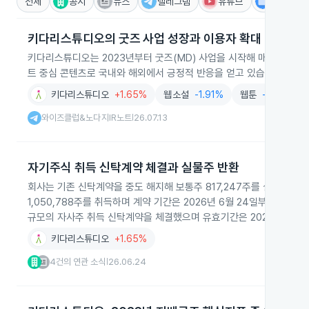
전체
공시
뉴스
텔레그램
유튜브
IR
키다리스튜디오의 굿즈 사업 성장과 이용자 확대
키다리스튜디오는 2023년부터 굿즈(MD) 사업을 시작해 매출과 이익
트 중심 콘텐츠로 국내와 해외에서 긍정적 반응을 얻고 있습니다.
키다리스튜디오
+1.65%
웹소설
-1.91%
웹툰
-1.85%
와이즈클럽&노다지IR노트
26.07.13
|
자기주식 취득 신탁계약 체결과 실물주 반환
회사는 기존 신탁계약을 중도 해지해 보통주 817,247주를 실물로 반
1,050,788주를 취득하며 계약 기간은 2026년 6월 24일부터 1
규모의 자사주 취득 신탁계약을 체결했으며 유효기간은 2026년 12월
키다리스튜디오
+1.65%
4건의 연관 소식
26.06.24
|