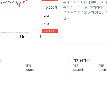
본에 출시하며 현지 판매를 확대
품은 피부 톤 보정, 하이라이트,
을 갖추고 있으며 한정 기획 세
습니다.
lp
help
가치평가
EPS
PER
PBR
원
900원
13.31배
0.74