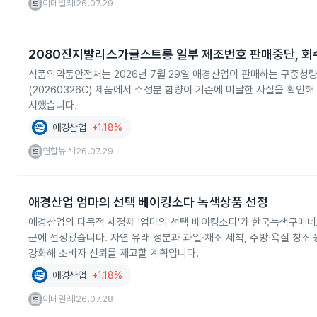
이데일리
26.07.29
|
2080진지발리스가글스트롱 일부 제조번호 판매중단, 회
식품의약품안전처는 2026년 7월 29일 애경산업이 판매하는 구중청
(20260326C) 제품에서 주성분 함량이 기준에 미달한 사실을 확인해
시했습니다.
애경산업
+1.18%
연합뉴스
26.07.29
|
애경산업 엄마의 선택 베이킹소다 녹색상품 선정
애경산업의 다목적 세정제 '엄마의 선택 베이킹소다'가 한국녹색구매네트
군에 선정됐습니다. 자연 유래 성분과 과일·채소 세척, 주방·욕실 청
강화해 소비자 신뢰를 제고할 계획입니다.
애경산업
+1.18%
이데일리
26.07.28
|