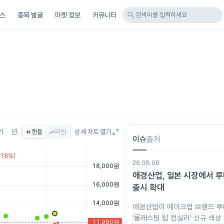
search
스
종목 발굴
마켓 정보
커뮤니티
검색어를 입력하세요
기
년
캔들
라인
상세 차트 열기
이슈
출처
26.08.06
애경산업, 일본 시장에서 루나
출시 확대
애경산업이 메이크업 브랜드 루
'롱래스팅 팁 컨실러' 신규 색상 