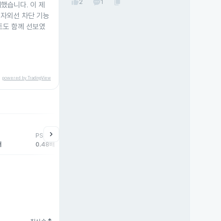
thumb_up
content_copy
2
1
했습니다. 이 제
 자외선 차단 기능
트도 함께 선보였
powered by TradingView
help
매매동향
chevron_right
PSR
외국인
기관
개
배
0.48배
10,531주
48주
-1