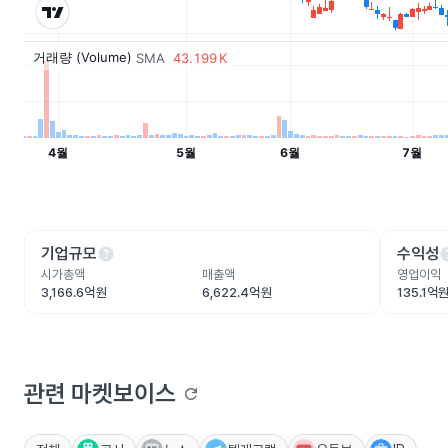
help
he
기업규모
수익성
시가총액
매출액
영업이익
3,166.6억원
6,622.4억원
135.1억
관련 마켓보이스
refresh