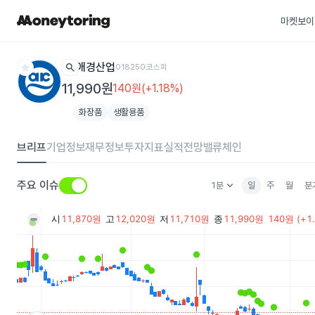
마켓보이
star
search
애경산업
018250
코스피
11,990원
140원(+1.18%)
화장품
생활용품
브리프
기업정보
재무정보
투자지표
실적전망
밸류체인
keyboard_arrow_down
주요 이슈
1분
일
주
월
분