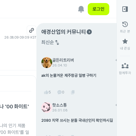
right_panel_open
로그인
history
expand_circle_right
애경산업
의 커뮤니티
최근 본
26.08.09 09:09 KST
star
swap_vert
최신순
내 관심
골든리트리버
add
팔로우
partner_exchange
26.04.10
함께투자
ak의 눈물겨운 제주항공 일병 구하기
thumb_up
content_copy
5
0
핫소스통
add
팔로우
 '00 화이트'
26.01.08
2080 치약 쓰시는 분들 국내산인지 확인하시길
나의 인기 제품
'00 화이트'를 일