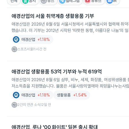
전체
공시
뉴스
텔레그램
유튜브
IR
애경산업의 서울 취약계층 생활용품 기부
애경산업은 2026년 8월 6일 서울시청에서 서울특별시와 협력해 취약
했습니다. 이 기부는 2012년 시작된 '따뜻한 동행, 아름다운 나눔'의 
애경산업
+1.18%
스포츠서울
1시간 전
|
애경산업 생활용품 53억 기부와 누적 619억
애경산업이 2026년 8월 6일 샴푸, 비누, 세제, 화장품, 여성위생용
저소득층을 지원했습니다. 물품은 서울사랑의열매와 희망을나누는사람
애경산업
+1.18%
생활용품
+1.54%
2건의 연관 소식
2일 전
|
애경산업, 루나 '00 화이트' 일본 출시 확대