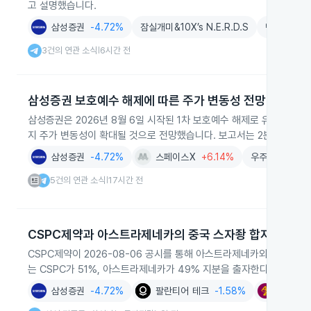
고 설명했습니다.
삼성증권
-4.72%
잠실개미&10X’s N.E.R.D.S
뺀지뤼의 SK
3건의 연관 소식
6시간 전
|
삼성증권 보호예수 해제에 따른 주가 변동성 전망
삼성증권은 2026년 8월 6일 시작된 1차 보호예수 해제로 유통주식 비율
지 주가 변동성이 확대될 것으로 전망했습니다. 보고서는 2분기 실적
삼성증권
-4.72%
스페이스X
+6.14%
우주항공
-0.
5건의 연관 소식
17시간 전
|
CSPC제약과 아스트라제네카의 중국 스자좡 합자법인 설
CSPC제약이 2026-08-06 공시를 통해 아스트라제네카와 중국 
는 CSPC가 51%, 아스트라제네카가 49% 지분을 출자한다고 밝혔습
삼성증권
-4.72%
팔란티어 테크
-1.58%
아스트