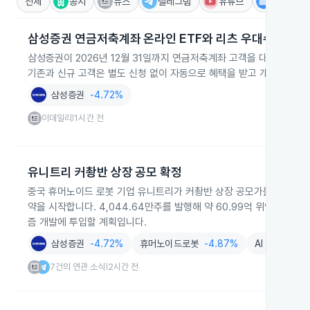
전체
공시
뉴스
텔레그램
유튜브
IR
삼성증권 연금저축계좌 온라인 ETF와 리츠 우대수수료
삼성증권이 2026년 12월 31일까지 연금저축계좌 고객을 대상으로 E
기존과 신규 고객은 별도 신청 없이 자동으로 혜택을 받고 개인연금ET
삼성증권
-4.72%
이데일리
1시간 전
|
유니트리 커촹반 상장 공모 확정
중국 휴머노이드 로봇 기업 유니트리가 커촹반 상장 공모가를 주당 150.
약을 시작합니다. 4,044.64만주를 발행해 약 60.99억 위안을 조달해
즘 개발에 투입할 계획입니다.
삼성증권
-4.72%
휴머노이드로봇
-4.87%
AI
-1.88%
7건의 연관 소식
2시간 전
|