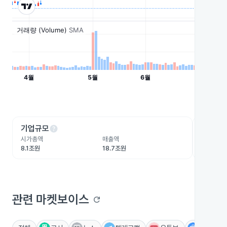
help
he
기업규모
수익성
시가총액
매출액
영업이익
8.1조원
18.7조원
1.7조원
관련 마켓보이스
refresh