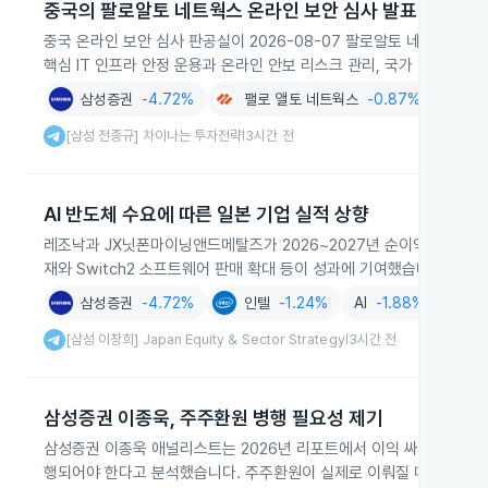
중국의 팔로알토 네트웍스 온라인 보안 심사 발표
중국 온라인 보안 심사 판공실이 2026-08-07 팔로알토 네트웍스의
핵심 IT 인프라 안정 운용과 온라인 안보 리스크 관리, 국가 안보 유지
삼성증권
-4.72%
팰로 앨토 네트웍스
-0.87%
금융
[삼성 전종규] 차이나는 투자전략
3시간 전
|
AI 반도체 수요에 따른 일본 기업 실적 상향
레조낙과 JX닛폰마이닝앤드메탈즈가 2026~2027년 순이익 전망을 상
재와 Switch2 소프트웨어 판매 확대 등이 성과에 기여했습니다.
삼성증권
-4.72%
인텔
-1.24%
AI
-1.88%
화학
[삼성 이창희] Japan Equity & Sector Strategy
3시간 전
|
삼성증권 이종욱, 주주환원 병행 필요성 제기
삼성증권 이종욱 애널리스트는 2026년 리포트에서 이익 싸이클의 장
행되어야 한다고 분석했습니다. 주주환원이 실제로 이뤄질 때만 평가 