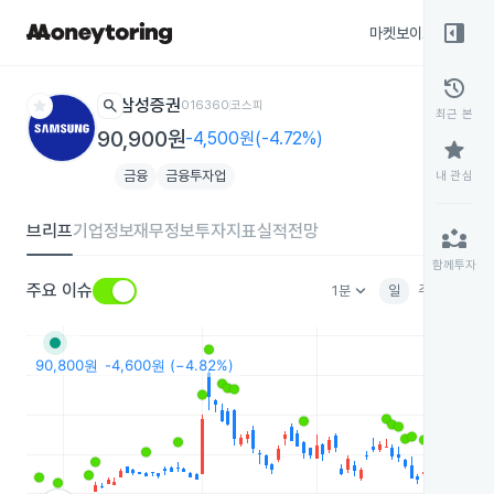
right_panel_open
마켓보이스
종목
history
star
search
삼성증권
016360
코스피
최근 본
90,900원
-4,500원(-4.72%)
star
금융
금융투자업
내 관심
브리프
기업정보
재무정보
투자지표
실적전망
partner_exchange
함께투자
keyboard_arrow_down
주요 이슈
1분
일
주
월
분