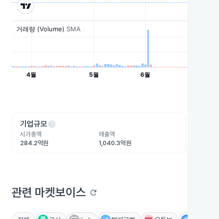
help
he
기업규모
수익성
시가총액
매출액
영업이익
284.2억원
1,040.3억원
27.6억원
관련 마켓보이스
refresh