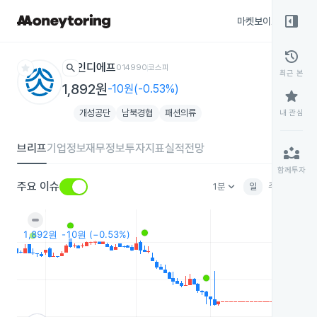
right_panel_open
마켓보이스
종목
history
star
search
인디에프
014990
코스피
최근 본
1,892원
-10원(-0.53%)
star
개성공단
남북경협
패션의류
내 관심
브리프
기업정보
재무정보
투자지표
실적전망
partner_exchange
함께투자
keyboard_arrow_down
주요 이슈
1분
일
주
월
분