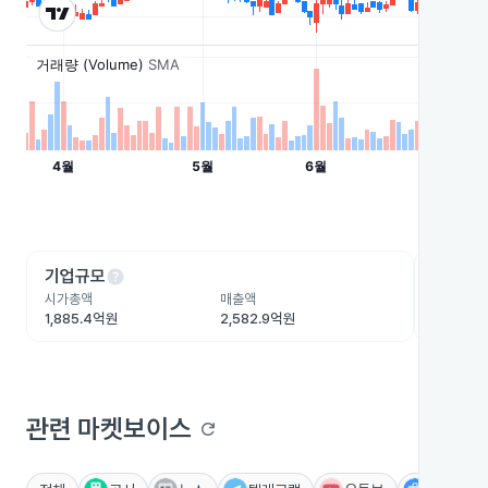
help
he
기업규모
수익성
시가총액
매출액
영업이익
1,885.4억원
2,582.9억원
107억원
관련 마켓보이스
refresh