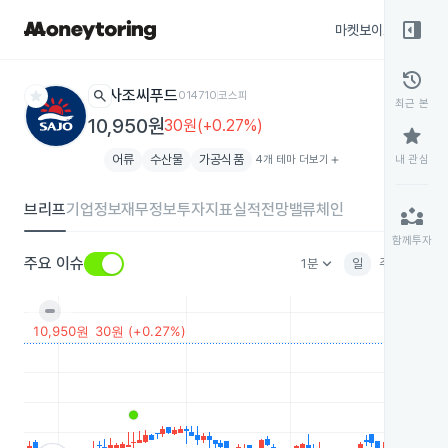
right_panel_open
마켓보이스
종목
history
star
search
사조씨푸드
014710
코스피
최근 본
10,950원
30원(+0.27%)
star
어류
수산물
가공식품
4개 테마 더보기
add
내 관심
브리프
기업정보
재무정보
투자지표
실적전망
밸류체인
partner_exchange
함께투자
keyboard_arrow_down
주요 이슈
1분
일
주
월
분