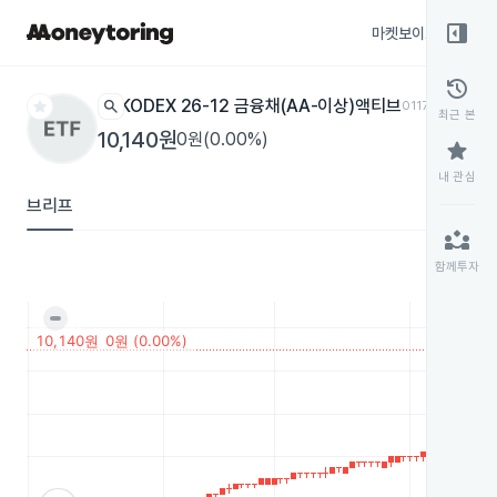
right_panel_open
마켓보이스
종목
history
star
search
KODEX 26-12 금융채(AA-이상)액티브
0117L0
ETF
최근 본
10,140원
0원(0.00%)
star
내 관심
브리프
partner_exchange
함께투자