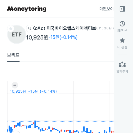
right_panel_open
마켓보이스
종목
history
star
search
KoAct 미국바이오헬스케어액티브
0113G0
ETF
최근 본
10,925원
-15원(-0.14%)
star
내 관심
브리프
partner_exchange
함께투자