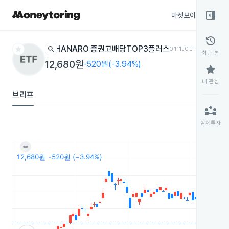
right_panel_open
마켓보이스
종목
history
star
search
HANARO 증권고배당TOP3플러스
0111J0
ETF
최근 본
12,680원
-520원(-3.94%)
star
내 관심
브리프
partner_exchange
함께투자