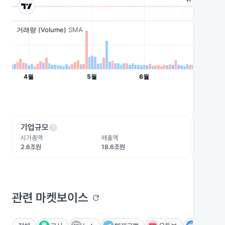
help
he
기업규모
수익성
시가총액
매출액
영업이익
2.6조원
18.6조원
-7,430
관련 마켓보이스
refresh