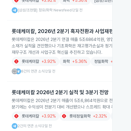
롯데케미칼
+3.92%
화학
+5.36%
[삼성/조현렬] 정유/화학
[삼성/조현렬] 정유/화학 Newsfeed
2일 전
|
롯데케미칼, 2026년 2분기 흑자전환과 사업재편
롯데케미칼은 2026년 2분기 연결 매출 5조6864억원, 영업이익 11
소재가 실적을 견인했으나 기초화학은 재고평가손실과 정기보수로 수
재무구조 개선과 사업구조 혁신을 추진하고 있습니다.
롯데케미칼
+3.92%
화학
+5.36%
정밀화학
+4.42%
8건의 연관 소식
2일 전
|
롯데케미칼 2026년 2분기 실적 및 3분기 전망
롯데케미칼은 2026년 2분기 매출이 5조6,864억원으로 전년 동기 대비
분기에는 수익성이 전분기 대비 개선됐으나 스프레드 확대 폭은 둔화될
롯데케미칼
+3.92%
롯데정밀화학
+2.32%
롯데에
2건의 연관 소식
2일 전
|