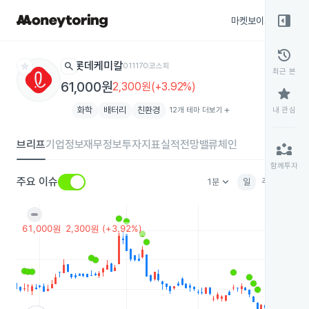
right_panel_open
마켓보이스
종목
history
star
search
롯데케미칼
011170
코스피
최근 본
61,000원
2,300원(+3.92%)
star
화학
배터리
친환경
12개 테마 더보기
add
내 관심
브리프
기업정보
재무정보
투자지표
실적전망
밸류체인
partner_exchange
함께투자
keyboard_arrow_down
주요 이슈
1분
일
주
월
분