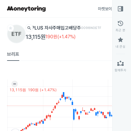
right_panel_open
마켓보이스
종목
history
star
search
PLUS 자사주매입고배당주
0098N0
ETF
최근 본
13,115원
190원(+1.47%)
star
내 관심
브리프
partner_exchange
함께투자