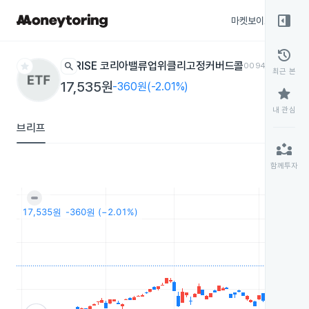
right_panel_open
마켓보이스
종목
history
star
search
RISE 코리아밸류업위클리고정커버드콜
0094M0
ETF
최근 본
17,535원
-360원(-2.01%)
star
내 관심
브리프
partner_exchange
함께투자