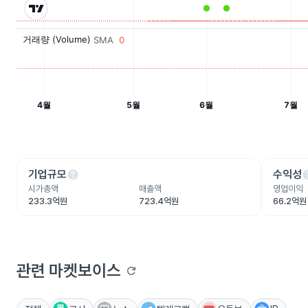
help
he
기업규모
수익성
시가총액
매출액
영업이익
233.3억원
723.4억원
66.2억원
관련 마켓보이스
refresh