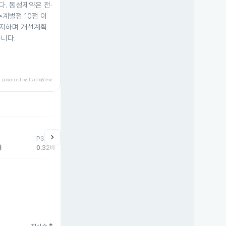
. 동성제약은 전·
누계벌점 10점 이
유지하며 개선계획
니다.
powered by TradingView
help
매매동향
chevron_right
PSR
외국인
기관
개
배
0.32배
0주
0주
0주