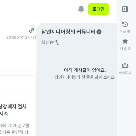
right_panel_open
로그인
history
expand_circle_right
참엔지니어링
의 커뮤니티
최근 본
26.08.07 01:27 KST
star
swap_vert
최신순
내 관심
partner_exchange
아직 게시글이 없어요.
함께투자
참엔지니어링의 첫 글을 남겨 보세요.
상장폐지 절차
 지속
 2026년 7월
를 최종 판단해 상