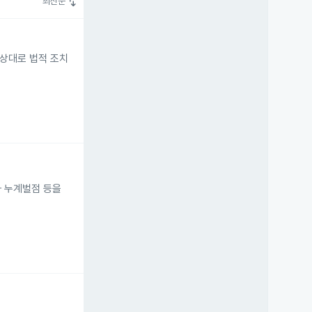
swap_vert
최신순
상대로 법적 조치
와 누계벌점 등을