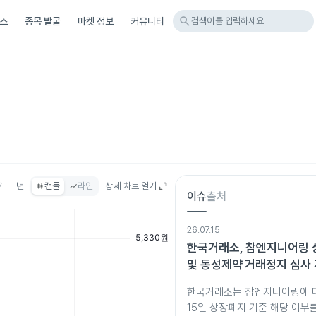
search
스
종목 발굴
마켓 정보
커뮤니티
검색어를 입력하세요
기
년
캔들
라인
상세 차트 열기
이슈
출처
26.07.15
한국거래소, 참엔지니어링 
및 동성제약 거래정지 심사
한국거래소는 참엔지니어링에 대해
15일 상장폐지 기준 해당 여부