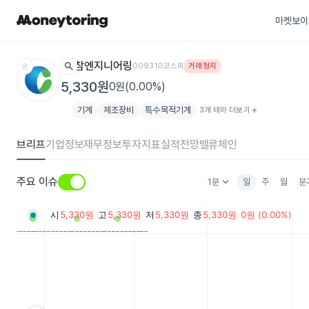
마켓보이
star
search
참엔지니어링
009310
코스피
거래정지
5,330원
0원(0.00%)
기계
제조장비
특수목적기계
3개 테마 더보기
add
브리프
기업정보
재무정보
투자지표
실적전망
밸류체인
keyboard_arrow_down
주요 이슈
1분
일
주
월
분