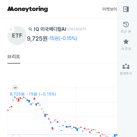
right_panel_open
마켓보이스
종목
history
star
search
1Q 미국메디컬AI
0083S0
ETF
최근 본
9,725원
-15원(-0.15%)
star
내 관심
브리프
partner_exchange
함께투자