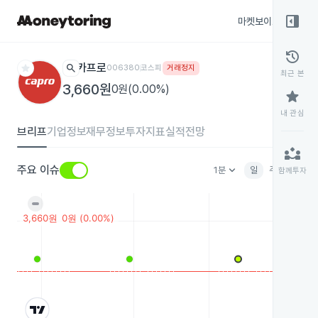
right_panel_open
마켓보이스
종목
history
star
search
카프로
006380
코스피
거래정지
최근 본
3,660원
0원(0.00%)
star
내 관심
브리프
기업정보
재무정보
투자지표
실적전망
partner_exchange
keyboard_arrow_down
주요 이슈
1분
일
주
월
분
함께투자