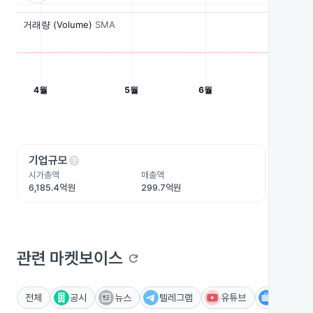
help
he
기업규모
수익성
시가총액
매출액
영업이익
6,185.4억원
299.7억원
-228.4
관련 마켓보이스
refresh
전체
공시
뉴스
텔레그램
유튜브
IR