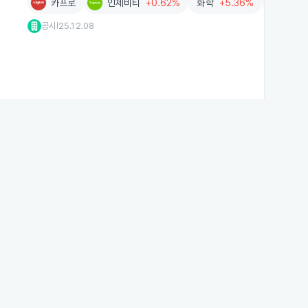
카프로
인제비티
+0.62%
화학
+5.36%
환경산업
공시
25.12.08
|