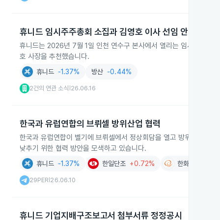
휴니드 임시주주총회 소집과 김영호 이사 선임 안건
휴니드는 2026년 7월 1일 인천 연수구 본사에서 열리는 임시주주총
호 사장을 추천했습니다.
휴니드
-1.37%
방산
-0.44%
2건의 연관 소식
26.06.16
|
한국과 유럽연합의 브뤼셀 방위산업 협력
한국과 유럽연합이 벨기에 브뤼셀에서 정상회담을 열고 방위산업 협력
낮추기 위한 협력 방안을 모색하고 있습니다.
휴니드
-1.37%
한일단조
+0.72%
한화시스템
-2
29PER
26.06.10
|
휴니드 기업지배구조보고서 첨부서류 정정공시