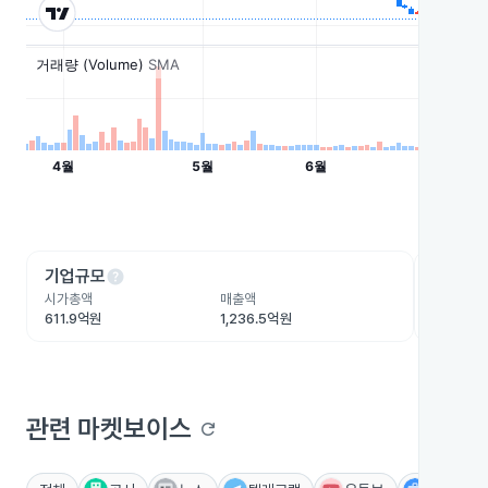
help
he
기업규모
수익성
시가총액
매출액
영업이익
611.9억원
1,236.5억원
-117억원
관련 마켓보이스
refresh