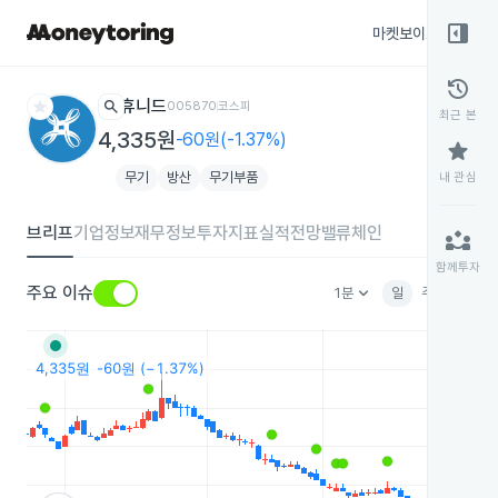
right_panel_open
마켓보이스
종목
history
star
search
휴니드
005870
코스피
최근 본
4,335원
-60원(-1.37%)
star
무기
방산
무기부품
내 관심
브리프
기업정보
재무정보
투자지표
실적전망
밸류체인
partner_exchange
함께투자
keyboard_arrow_down
주요 이슈
1분
일
주
월
분