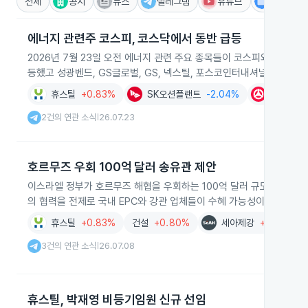
전체
공시
뉴스
텔레그램
유튜브
IR
에너지 관련주 코스피, 코스닥에서 동반 급등
2026년 7월 23일 오전 에너지 관련 주요 종목들이 코스피와 코스닥
등했고 성광벤드, GS글로벌, GS, 넥스틸, 포스코인터내셔널, 인화정
휴스틸
+0.83%
SK오션플랜트
-2.04%
성광벤드
2건의 연관 소식
26.07.23
|
호르무즈 우회 100억 달러 송유관 제안
이스라엘 정부가 호르무즈 해협을 우회하는 100억 달러 규모 송유관 
의 협력을 전제로 국내 EPC와 강관 업체들이 수혜 가능성이 거론되며
휴스틸
+0.83%
건설
+0.80%
세아제강
+1.07%
3건의 연관 소식
26.07.08
|
휴스틸, 박재영 비등기임원 신규 선임