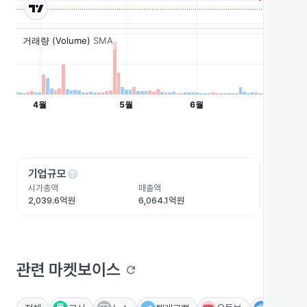
help
he
기업규모
수익성
시가총액
매출액
영업이익
2,039.6억원
6,064.1억원
-13억원
관련 마켓보이스
refresh