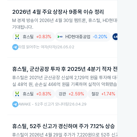
2026년 4월 주요 상장사 9종목 이슈 정리
M 경제 방송이 2026년 4월 30일 펨트론, 휴스틸, HD현대중공업 
기대됩니다.
휴스틸
+0.83%
HD현대중공업
-0.20%
LS마린
타점 읽어주는 여자(타자)
26.05.02
|
휴스틸, 군산공장 투자 후 2025년 4분기 적자 전환
휴스틸은 2021년 군산공장 신설에 2,129억 원을 투자해 대구경 강
실 48억 원, 순손실 466억 원을 기록하며 실적이 악화됐습니다.
휴스틸
+0.83%
강관
+2.59%
철강
+1.74%
AWAKE
AWAKE - 52주 신고가 모니터링
26.04.29
|
휴스틸, 52주 신고가 경신하며 주가 7.12% 상승
휴스틸이 2026년 4월 29일 주가가 7,220원으로 52주 신고가를 기