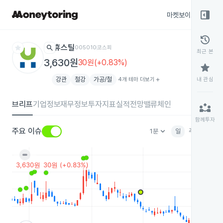
right_panel_open
마켓보이스
종목
history
star
search
휴스틸
005010
코스피
최근 본
3,630원
30원(+0.83%)
star
강관
철강
가공/철
4개 테마 더보기
add
내 관심
브리프
기업정보
재무정보
투자지표
실적전망
밸류체인
partner_exchange
함께투자
keyboard_arrow_down
주요 이슈
1분
일
주
월
분