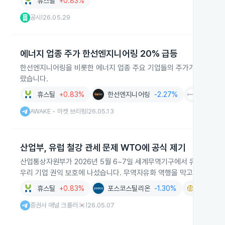
휴스틸
+0.83%
공시
26.05.29
|
에너지 업종 주가 한선엔지니어링 20% 급등
한선엔지니어링을 비롯한 에너지 업종 주요 기업들의 주가가 2026년 5
랐습니다.
휴스틸
+0.83%
한선엔지니어링
-2.27%
우양에이
AWAKE - 마켓 브리핑
26.05.13
|
산업부, 유럽 철강 관세 문제 WTO에 공식 제기
산업통상자원부가 2026년 5월 6~7일 세계무역기구에서 유럽연합과
우리 기업 권익 보호에 나섰습니다. 무역자유화 역행을 막고 다자적 
휴스틸
+0.83%
포스코스틸리온
-1.30%
고려아연
증권사 애널 크롤러🇰🇷
26.05.07
|