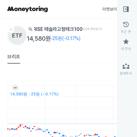
right_panel_open
마켓보이스
종목
history
star
search
RISE 테슬라고정테크100
0047P0
ETF
최근 본
14,580원
-25원(-0.17%)
star
내 관심
브리프
partner_exchange
함께투자