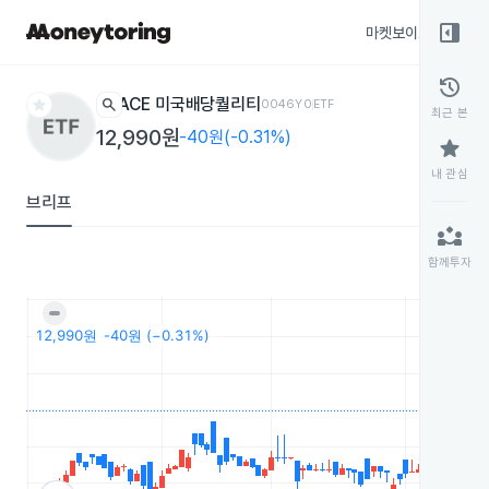
right_panel_open
마켓보이스
종목
history
star
search
ACE 미국배당퀄리티
0046Y0
ETF
최근 본
12,990원
-40원(-0.31%)
star
내 관심
브리프
partner_exchange
함께투자