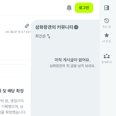
right_panel_open
로그인
history
expand_circle_right
삼화왕관
의 커뮤니티
최근 본
26.08.07 15:57 KST
star
swap_vert
최신순
내 관심
partner_exchange
아직 게시글이 없어요.
함께투자
삼화왕관의 첫 글을 남겨 보세요.
과 및 배당 확정
8억 원, 영업이익
을 기록했으며, 보
0원을 확정했습니다.