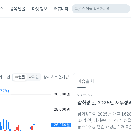
search
스
종목 발굴
마켓 정보
커뮤니티
검색어를 입력하세요
기
년
캔들
라인
상세 차트 열기
이슈
출처
26.03.27
삼화왕관, 2025년 재무성
삼화왕관이 2025년 매출 1,62
67억 원, 당기순이익 42억 원
통주 1주당 연간 배당금 1,20