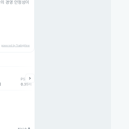
사의 경영 안정성이
powered by TradingView
help
매매동향
chevron_right
PSR
외국인
기관
개
배
0.35배
-109주
109주
19