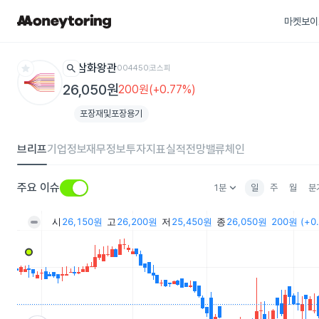
마켓보이
star
search
삼화왕관
004450
코스피
26,050원
200원(+0.77%)
포장재및포장용기
브리프
기업정보
재무정보
투자지표
실적전망
밸류체인
keyboard_arrow_down
주요 이슈
1분
일
주
월
분