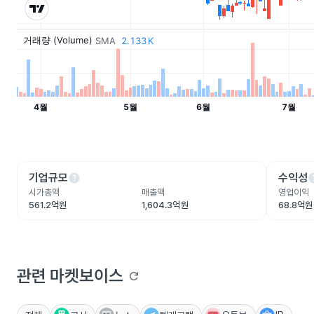
help
he
기업규모
수익성
시가총액
매출액
영업이익
561.2억원
1,604.3억원
68.8억원
관련 마켓보이스
refresh