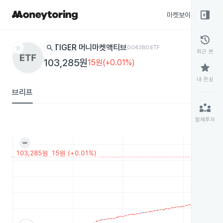
right_panel_open
마켓보이스
종목
history
star
search
TIGER 머니마켓액티브
0043B0
ETF
최근 본
103,285원
15원(+0.01%)
star
내 관심
브리프
partner_exchange
함께투자